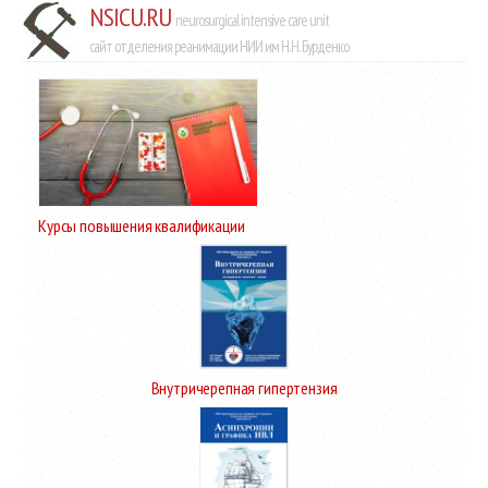
NSICU.RU
neurosurgical intensive care unit
сайт отделения реанимации НИИ им Н.Н. Бурденко
Курсы повышения квалификации
Внутричерепная гипертензия