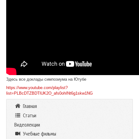
Здесь все доклады симпозиума на Ютубе
https://www.youtube.com/playlist?
list=PLBcDTZBDTlUK2O_afs0ohINt6g1skw1NG
Главная
Статьи
Видеолекции
Учебные фильмы