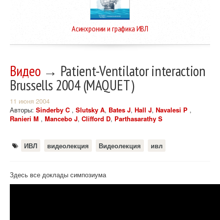
Асинхронии и графика ИВЛ
Видео
→ Patient-Ventilator interaction
Brussells 2004 (MAQUET)
11 июня 2004
Авторы:
Sinderby C
,
Slutsky A
,
Bates J
,
Hall J
,
Navalesi P
,
Ranieri M
,
Mancebo J
,
Clifford D
,
Parthasarathy S
ИВЛ
видеолекция
Видеолекция
ивл
Здесь все доклады симпозиума