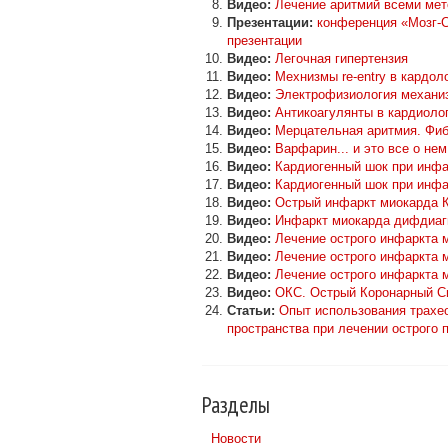
Видео:
Лечение аритмий всеми ме
Презентации:
конференция «Мозг-С
презентации
Видео:
Легочная гипертензия
Видео:
Мехнизмы re-entry в кардол
Видео:
Электрофизиология механи
Видео:
Антикоагулянты в кардиолог
Видео:
Мерцательная аритмия. Фиб
Видео:
Варфарин... и это все о нем
Видео:
Кардиогенный шок при инфа
Видео:
Кардиогенный шок при инфа
Видео:
Острый инфаркт миокарда 
Видео:
Инфаркт миокарда дифдиагн
Видео:
Лечение острого инфаркта 
Видео:
Лечение острого инфаркта 
Видео:
Лечение острого инфаркта 
Видео:
ОКС. Острый Коронарный С
Статьи:
Опыт использования трахе
пространства при лечении острого 
Разделы
Новости