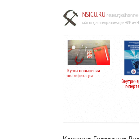
NSICU.RU
neurosurgical intensive 
сайт отделения реанимации НИИ им Н.
Курсы повышения
квалификации
Внутриче
гиперт