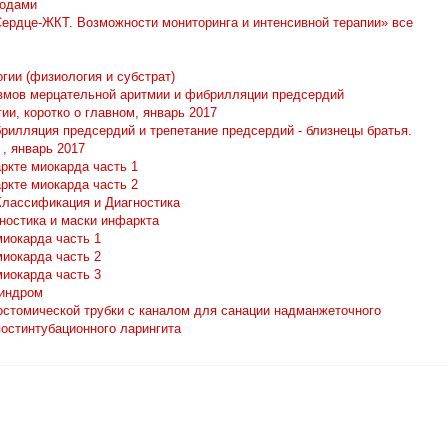
тодами
ердце-ЖКТ. Возможности мониторинга и интенсивной терапии» все
огии (физиология и субстрат)
змов мерцательной аритмии и фибрилляции предсердий
ии, коротко о главном, январь 2017
рилляция предсердий и трепетание предсердий - близнецы братья.
 , январь 2017
ркте миокарда часть 1
ркте миокарда часть 2
Классификация и Диагностика
остика и маски инфаркта
миокарда часть 1
миокарда часть 2
миокарда часть 3
индром
остомической трубки с каналом для санации надманжеточного
постинтубационного ларингита