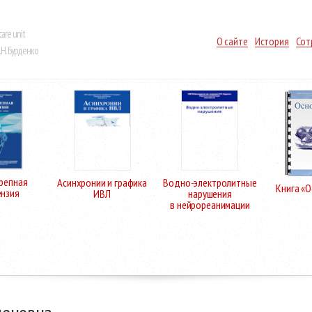
care unit
О сайте
История
Сот
Н. Бурденко
репная
Асинхронии и графика
Водно-электролитные
Книга «
ензия
ИВЛ
нарушения
в нейрореанимации