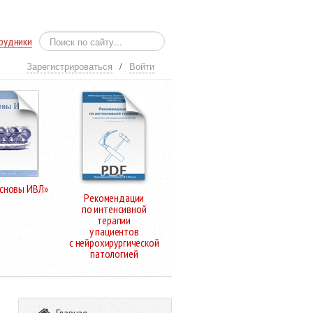
рудники
Зарегистрироваться
/
Войти
Основы ИВЛ»
Рекомендации
по интенсивной
терапии
у пациентов
с нейрохирургической
патологией