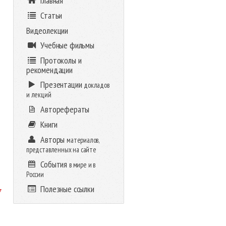
Главная
Статьи
Видеолекции
Учебные фильмы
Протоколы и
рекомендации
Презентации
докладов
и лекций
Авторефераты
Книги
Авторы
материалов,
представленных на сайте
События
в мире и в
России
Полезные ссылки
7