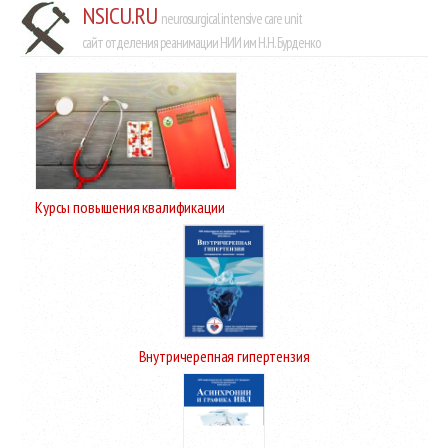
NSICU.RU
neurosurgical intensive care unit
сайт отделения реанимации НИИ им Н.Н. Бурденко
Курсы повышения квалификации
Внутричерепная гипертензия