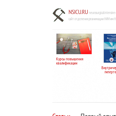
NSICU.RU
neurosurgical intensive 
сайт отделения реанимации НИИ им Н.
Курсы повышения
квалификации
Внутриче
гиперт