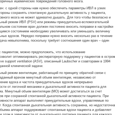
оричных ишемических повреждений головного мозга.
ач: с одной стороны нам нужно обеспечить параметры ИВЛ в узких
стороны сохранять спонтанную дыхательную активность у пациента,
овного мозга не может адекватно дышать. Для того чтобы безопасно и
ьный режим ИВЛ (PSV) или режимы принудительно-вспомогательной
ильном состоянии врач должен постоянно вносить поправки в настройки
ющимся состоянием необходимо увеличивать или уменьшать величину
ных вдохов. Нередко поправки нужно вносить несколько раз в течение
дача невыполнима, поскольку требует соотношения один врач – один
с пациентом, можно предположить, что использование
зволит оптимизировать респираторную поддержку у пациентов в остро
 support ventilation (ASV), описанный Laubscher и соавторами в 1994
данной клинической задачи.
ный режим вентиляции, работающий по принципу обратной связи с
аданный врачом минутный объем вентиляции, независимо от
ление вдоха и частота принудительных вдохов непрерывно
ости от легочной механики и дыхательной активности пациента для
ма. Минутный объем вентиляции (МО) может достигаться за счет
в при сохранной спонтанной дыхательной активности пациента. При
тивности аппарат выполняет принудительные вдохи, управляемые по
 Когда спонтанная дыхательная активность сохранена, но недостаточна
объема аппарат поддерживает спонтанные вдохи пациента и добавляет
и этом в зависимости от дыхательного паттерна пациента для каждого