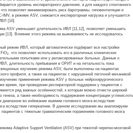
бирается уровень инспираторного давления, а для каждого спонтанного
 что позволяет минимизировать риск баротравмы, гиповентиляции и
C-IMV, в режиме ASV, снижается инспираторная нагрузка и улучшается
ВЛ [10].
има ASV уменьшает длительность ИВЛ [11,12], позволяет уменьшить
ции [13]. Влияние этого режима на выживаемость не исследовалось
ный режим ИВЛ, который автоматически подбирает все настройки
 FiO
, что позволяет использовать его в различных клинических
2
ательными попытками или у релаксированных больных. Данные о
ИВЛ, длительность пребывания в ОРИТ и на летальность пока
освященных изучению режима ASV, были выполнены на пациентах
ского профиля, а также на пациентах с нарушенной легочной механикой
изучению применения режима ASV у больных нейрохирургического
же время, при проведении респираторной поддержки у пациентов с
имеется ряд важных особенностей, к которым можно отнести широкий
о генеза, а также необходимость поддержания концентрации углекислот
ом диапазоне во избежание ишемии головного мозга вследствие
озга вследствие гиперкапнии. В данном исследовании мы анализируем
 пациентов с тяжелым травматическим поражением головного мозга
жима Adaptive Support Ventilation (ASV) при тяжелой черепно-мозговой