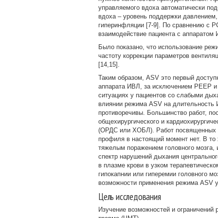
управляемого вдоха автоматически под
вдоха – уровень поддержки давлением,
гиперинфляции [7-9]. По сравнению с P
взаимодействие пациента с аппаратом И
Было показано, что использование реж
частоту коррекции параметров вентиля
[14,15].
Таким образом, ASV это первый доступ
аппарата ИВЛ, за исключением PEEP и
ситуациях у пациентов со слабыми дых
влиянии режима ASV на длительность 
противоречивы. Большинство работ, п
общехирургического и кардиохирургиче
(ОРДС или ХОБЛ). Работ посвященных 
профиля в настоящий момент нет. В то 
тяжелым поражением головного мозга, 
спектр нарушений дыхания центральног
в плазме крови в узком терапевтическ
гипокапнии или гиперемии головного м
возможности применения режима ASV у
Цель исследования
Изучение возможностей и ограничений ре