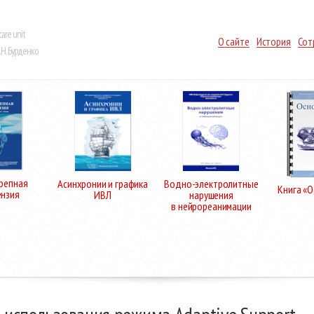
care unit
О сайте
История
Сот
Н. Бурденко
репная
Асинхронии и графика
Водно-электролитные
Книга «
ензия
ИВЛ
нарушения
в нейрореанимации