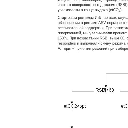
частого поверхностного дыхания (RSBI)
углекислоты в конце выдоха (etCO
).
2
Стартовым режимом ИВЛ во всех случа
обеспечении в режиме ASV нормовентил
респираторной поддержки. При развити
гиперкапнией, мы увеличивали процент
150%. При возрастании RSBI выше 60, 
responders и выполняли смену режима И
Алгоритм принятия решений при выборе