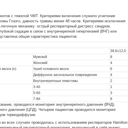
ентов с тяжелой ЧМТ. Критериями включения служило угнетение
 комы Глазго, давность травмы менее 48 часов. Критериями исключения
легочную механику: острый респираторный дистресс синдром,
лубокой седации в связи с внутричерепной гипертензией (ВЧГ) или
ставлена общая характеристика пациентов.
38,6±12,0
Мужской
8
Женский
4
 мозга (n)
Ушиб головного мозга
6
Диффузное аксональное повреждение
4
Внутричерепные гематомы
2
3-4б
1
5-6б
3
7-8б
8
вание, проводился мониторинг внутричерепного давления (ВЧД),
ного давления (ЦПД). Четырем пациентам проводился мониторинг
одом термодиффузии.
) во всех случаях проводилась с использованием респираторов Hamilton
 непрерывный респираторный мониторинг, включающий в себя индекс