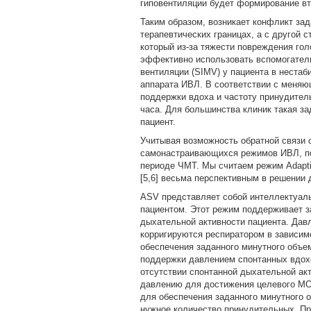
гиповентиляции будет формирование вт
Таким образом, возникает конфликт зад
терапевтических границах, а с другой 
который из-за тяжести повреждения гол
эффективно использовать вспомогател
вентиляции (SIMV) у пациента в нестаб
аппарата ИВЛ. В соответствии с меня
поддержки вдоха и частоту принудитель
часа. Для большинства клиник такая за
пациент.
Учитывая возможность обратной связи 
самонастраивающихся режимов ИВЛ, по
периоде ЧМТ. Мы считаем режим Adaptive
[5,6] весьма перспективным в решении 
ASV представляет собой интеллектуаль
пациентом. Этот режим поддерживает з
дыхательной активности пациента. Дав
корригируются респиратором в зависим
обеспечения заданного минутного объе
поддержки давлением спонтанных вдохо
отсутствии спонтанной дыхательной ак
давлению для достижения целевого МО.
для обеспечения заданного минутного 
нужное количество принудительных. Пр