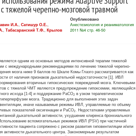
спользования режима Adaptive Support
в с тяжелой черепно-мозговой травмой
Опубликовано
авин И.А.
,
Сатишур О.Е.
,
Анестезиология и реаниматология
А.
,
Табасаранский Т.Ф.
,
Крылов
2011 №4 стр. 46-50
является одним из основных методов интенсивной терапии тяжелой
вии с международными рекомендациями по лечению тяжелой черепно-
дения мозга ниже 9 баллов по Шкале Комы Глазго рассматривается как
ости от наличия признаков дыхательной недостаточности [1]. ИВЛ
ормирования вторичных гипоксических повреждений мозга. Ключевыми
нтов с тяжелой ЧМТ являются предупреждение гипоксемии, являющейся
ного исхода [1-4] и поддержание PaCO
в узком терапевтическом
2
 гиперперфузии мозга. Традиционно для выполнения этих задач
вентиляции, иначе называемые режимы ИВЛ, управляемые по объему
елевых показателей оксигенации и PaCO
. Недостатками управляемых
2
нтанной дыхательной активности, ухудшение клиренса бронхиального
Использование вспомогательных режимов ИВЛ (PSV) при частичной
ктивности пациента сопряжено с риском развития гиповентиляции и/или
ия активности дыхательного центра. Закономерным результатом