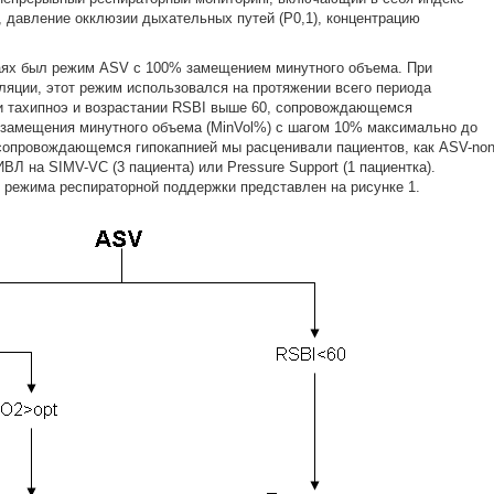
, давление окклюзии дыхательных путей (P0,1), концентрацию
ях был режим ASV c 100% замещением минутного объема. При
яции, этот режим использовался на протяжении всего периода
и тахипноэ и возрастании RSBI выше 60, сопровождающемся
 замещения минутного объема (MinVol%) с шагом 10% максимально до
сопровождающемся гипокапнией мы расценивали пациентов, как ASV-non
ВЛ на SIMV-VC (3 пациента) или Pressure Support (1 пациентка).
 режима респираторной поддержки представлен на рисунке 1.