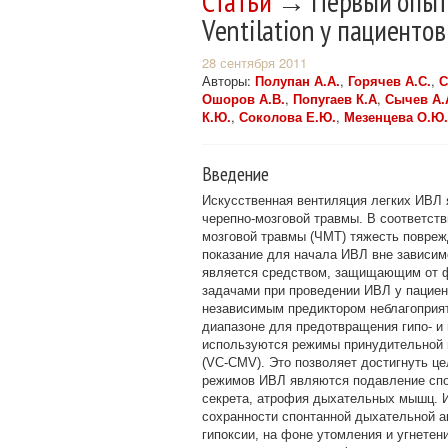
Статьи
→ Первый опыт и
Ventilation у пациенто
28 сентября 2011
Авторы:
Полупан А.А.
,
Горячев А.С.
,
С
Ошоров А.В.
,
Попугаев К.А
,
Сычев А.
К.Ю.
,
Соколова Е.Ю.
,
Мезенцева О.Ю.
Введение
Искусственная вентиляция легких ИВЛ 
черепно-мозговой травмы. В соответст
мозговой травмы (ЧМТ) тяжесть повреж
показание для начала ИВЛ вне зависим
является средством, защищающим от ф
задачами при проведении ИВЛ у пацие
независимым предиктором неблагоприят
диапазоне для предотвращения гипо- и
используются режимы принудительной 
(VC-CMV). Это позволяет достигнуть ц
режимов ИВЛ являются подавление спо
секрета, атрофия дыхательных мышц. 
сохранности спонтанной дыхательной а
гипоксии, на фоне утомления и угнетен