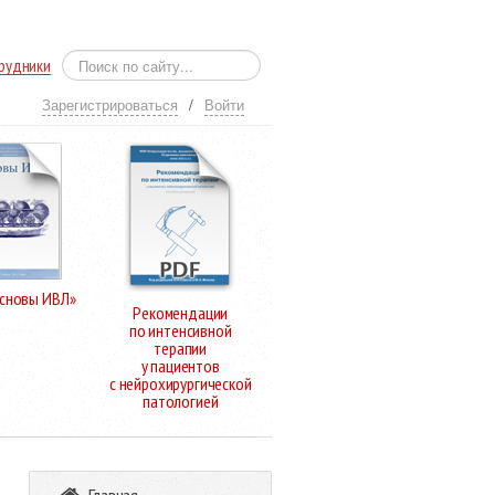
рудники
Зарегистрироваться
/
Войти
Основы ИВЛ»
Рекомендации
по интенсивной
терапии
у пациентов
с нейрохирургической
патологией