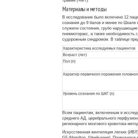
травме (ЧМТ).
Материалы и методы
В исследование было включено 12 паци
сознания до 9 балов и менее по Шкале
служили состояния, грубо нарушающие 
пневмоторакс, а также необходимость г
судорожным синдромом. В таблице пред
Характеристика исследуемых пациентов
Возраст (лет)
Пол (n)
Характер первичного поражения головного
Уровень сознания по ШКГ (n)
Всем пациентам, включенным в исследо
среднего АД, церебрального перфузион
регионарного мозгового кровотока мет
Искусственная вентиляция легких (ИВЛ
G5 (Hamilton, Швейцария). Проводился