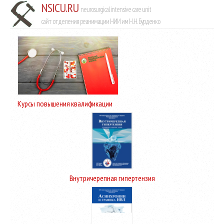
NSICU.RU
neurosurgical intensive care unit
сайт отделения реанимации НИИ им Н.Н. Бурденко
Курсы повышения квалификации
Внутричерепная гипертензия