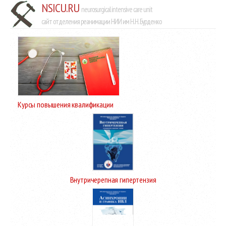
NSICU.RU
neurosurgical intensive care unit
сайт отделения реанимации НИИ им Н.Н. Бурденко
Курсы повышения квалификации
Внутричерепная гипертензия