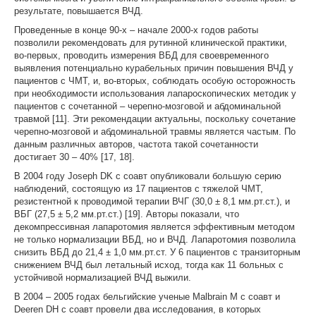
результате, повышается ВЧД.
Проведенные в конце 90-х – начале 2000-х годов работы
позволили рекомендовать для рутинной клинической практики,
во-первых, проводить измерения ВБД для своевременного
выявления потенциально курабельных причин повышения ВЧД у
пациентов с ЧМТ, и, во-вторых, соблюдать особую осторожность
при необходимости использования лапароскопических методик у
пациентов с сочетанной – черепно-мозговой и абдоминальной
травмой [11]. Эти рекомендации актуальны, поскольку сочетание
черепно-мозговой и абдоминальной травмы является частым. По
данным различных авторов, частота такой сочетанности
достигает 30 – 40% [17, 18].
В 2004 году Joseph DK с соавт опубликовали большую серию
наблюдений, состоящую из 17 пациентов с тяжелой ЧМТ,
резистентной к проводимой терапии ВЧГ (30,0 ± 8,1 мм.рт.ст.), и
ВБГ (27,5 ± 5,2 мм.рт.ст.) [19]. Авторы показали, что
декомпрессивная лапаротомия является эффективным методом
не только нормализации ВБД, но и ВЧД. Лапаротомия позволила
снизить ВБД до 21,4 ± 1,0 мм.рт.ст. У 6 пациентов с транзиторным
снижением ВЧД был летальный исход, тогда как 11 больных с
устойчивой нормализацией ВЧД выжили.
В 2004 – 2005 годах бельгийские ученые Malbrain M с соавт и
Deeren DH с соавт провели два исследования, в которых