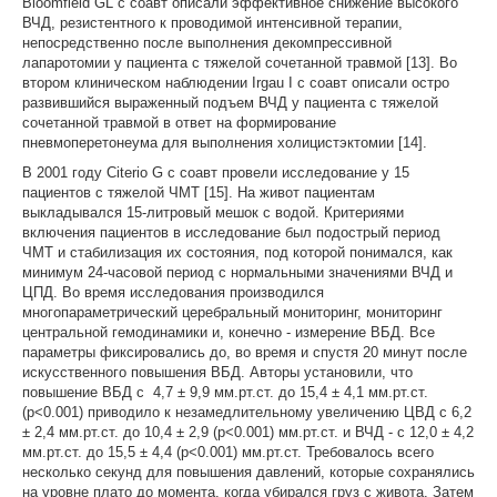
Bloomfield GL с соавт описали эффективное снижение высокого
ВЧД, резистентного к проводимой интенсивной терапии,
непосредственно после выполнения декомпрессивной
лапаротомии у пациента с тяжелой сочетанной травмой [13]. Во
втором клиническом наблюдении Irgau I с соавт описали остро
развившийся выраженный подъем ВЧД у пациента с тяжелой
сочетанной травмой в ответ на формирование
пневмоперетонеума для выполнения холицистэктомии [14].
В 2001 году Citerio G с соавт провели исследование у 15
пациентов с тяжелой ЧМТ [15]. На живот пациентам
выкладывался 15-литровый мешок с водой. Критериями
включения пациентов в исследование был подострый период
ЧМТ и стабилизация их состояния, под которой понимался, как
минимум 24-часовой период с нормальными значениями ВЧД и
ЦПД. Во время исследования производился
многопараметрический церебральный мониторинг, мониторинг
центральной гемодинамики и, конечно - измерение ВБД. Все
параметры фиксировались до, во время и спустя 20 минут после
искусственного повышения ВБД. Авторы установили, что
повышение ВБД с 4,7 ± 9,9 мм.рт.ст. до 15,4 ± 4,1 мм.рт.ст.
(p<0.001) приводило к незамедлительному увеличению ЦВД с 6,2
± 2,4 мм.рт.ст. до 10,4 ± 2,9 (p<0.001) мм.рт.ст. и ВЧД - с 12,0 ± 4,2
мм.рт.ст. до 15,5 ± 4,4 (p<0.001) мм.рт.ст. Требовалось всего
несколько секунд для повышения давлений, которые сохранялись
на уровне плато до момента, когда убирался груз с живота. Затем