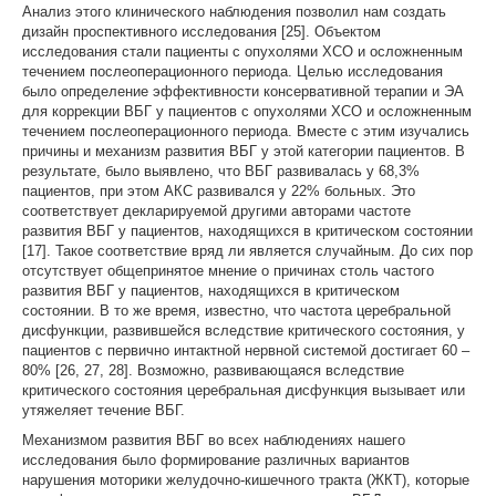
Анализ этого клинического наблюдения позволил нам создать
дизайн проспективного исследования [25]. Объектом
исследования стали пациенты с опухолями ХСО и осложненным
течением послеоперационного периода. Целью исследования
было определение эффективности консервативной терапии и ЭА
для коррекции ВБГ у пациентов с опухолями ХСО и осложненным
течением послеоперационного периода. Вместе с этим изучались
причины и механизм развития ВБГ у этой категории пациентов. В
результате, было выявлено, что ВБГ развивалась у 68,3%
пациентов, при этом АКС развивался у 22% больных. Это
соответствует декларируемой другими авторами частоте
развития ВБГ у пациентов, находящихся в критическом состоянии
[17]. Такое соответствие вряд ли является случайным. До сих пор
отсутствует общепринятое мнение о причинах столь частого
развития ВБГ у пациентов, находящихся в критическом
состоянии. В то же время, известно, что частота церебральной
дисфункции, развившейся вследствие критического состояния, у
пациентов с первично интактной нервной системой достигает 60 –
80% [26, 27, 28]. Возможно, развивающаяся вследствие
критического состояния церебральная дисфункция вызывает или
утяжеляет течение ВБГ.
Механизмом развития ВБГ во всех наблюдениях нашего
исследования было формирование различных вариантов
нарушения моторики желудочно-кишечного тракта (ЖКТ), которые