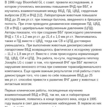
В 1996 году Bloomfield GL с соавт. провели исследование, в
котором уточнялись механизмы повышения ВЧД при ВБГ, и
изучались взаимоотношения между ВБД, ПД, ЦВД, сердечным
выбросом (СВ) и ВЧД [12]. Лабораторным животным повышали
ВБД до 25 мм.рт.ст. при помощи баллона, введенного в брюшную
полость. При этом проводили динамическое измерение ПД, ЦВД,
СВ и ВЧД с церебральным перфузионным давлением (ЦПД).
Авторы показали, что при создании ВБГ происходило увеличение
ВЧД с 7,6 ± 1,2 мм.рт.ст. до 21,4 ± 1,0 мм.рт.ст. Увеличивались
также и ПД вместе с ЦВД, тогда как СВ и ЦПД достоверно
уменьшались. При выполнении животным декомпрессивной
лапаротомии ВБД возвращалось фактически к исходному уровню
– 11,2 ± 1,8 мм.рт.ст. Вместе с этим происходила нормализация
ПД, ЦВД, СИ и ЦПД. Эта работа, по-сути, подтвердила гипотезу
Josephs LG с соавт о том, что причиной ВЧГ при ВБГ является
нарушение венозного оттока при снижении торакоабдоминального
комплаенса. Еще одним важным результатом этой работы стало
демонстрация того, что само по себе повышение ВБД до 25
мм.рт.ст. способно привести к развитию ВЧГ даже у животных с
интактным мозгом.
Первые клинические работы, посвященные изучению
взаимоотношений ВБД и ВЧД, так же, как и лабораторные
исследования, появились в конце прошлого века, когда в 1995
году вышли в свет два клинических наблюдения. В первом из них