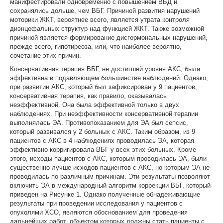
манифестировали одновременно с повышением ВБД и
сохранялись дольше, чем ВБГ. Причиной развития нарушений
моторики ЖКТ, вероятнее всего, является утрата контроля
диэнцефальных структур над функцией ЖКТ. Также возможной
причиной является формирование дисгормональных нарушений,
прежде всего, гипотиреоза, или, что наиболее вероятно,
сочетание этих причин.
Консервативная терапия ВБГ, не достигшей уровня АКС, была
эффективна в подавляющем большинстве наблюдений. Однако,
при развитии АКС, который был зафиксирован у 9 пациентов,
консервативная терапия, как правило, оказывалась
неэффективной. Она была эффективной только в двух
наблюдениях. При неэффективности консервативной терапии
выполнялась ЭА. Противопоказанием для ЭА был сепсис,
который развивался у 2 больных с АКС. Таким образом, из 9
пациентов с АКС в 4 наблюдениях проводилась ЭА, которая
эффективно корригировала ВБГ у всех этих больных. Кроме
этого, исходы пациентов с АКС, которым проводилась ЭА, были
существенно лучше исходов пациентов с АКС, но которым ЭА не
проводилась по различным причинам. Эти результаты позволяют
включить ЭА в международный алгоритм коррекции ВБГ, который
приведен на Рисунке 1. Однако полученные обнадеживающие
результаты при проведении исследования у пациентов с
опухолями ХСО, являются обоснованием для проведения
дальнейших работ, объектом которых должны стать пациенты с