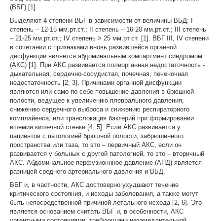
(ВБГ) [1].
Выделяют 4 степени ВБГ в зависимости от величины ВБД: I
степень – 12-15 мм.рт.ст.; II степень – 16-20 мм.рт.ст.; III степень
– 21-25 мм.рт.ст.; IV степень > 25 мм.рт.ст. [1]. ВБГ III, IV степени
в сочетании с признаками вновь развившейся органной
дисфункции является абдоминальным компартмент синдромом
(АКС) [1]. При АКС развивается полиорганная недостаточность -
дыхательная, сердечно-сосудистая, почечная, печеночная
недостаточность [2, 3]. Причинами органной дисфункции
являются или само по себе повышение давления в брюшной
полости, ведущее к увеличению плеврального давления,
снижению сердечного выброса и снижению респираторного
комплайенса, или транслокация бактерий при формировании
ишемии кишечной стенки [4, 5]. Если АКС развивается у
пациентов с патологией брюшной полости, забрюшинного
пространства или таза, то это – первичный АКС, если он
развивается у больных с другой патологией, то это – вторичный
АКС. Абдоминальное перфузионнное давление (АПД) является
разницей среднего артериального давления и ВБД.
ВБГ и, в частности, АКС достоверно ухудшают течение
критического состояния, и исходы заболевания, а также могут
быть непосредственной причиной летального исхода [2, 6]. Это
является основанием считать ВБГ и, в особенности, АКС
ургентными состояниями, требующими незамедлительной