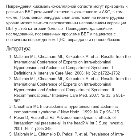
Повреждения хиазмально-селлярной области могут приводить к
развитию ВБГ различной степени выраженности и АКС, в том
числе. Продленная эпидуральная анестезия на нижнегрудном
уровне может явиться перспективным направлением коррекции
ВБГ у этой категории больных. Проведение дальнейших
исследований, посвященных проблеме ВБГ у пациентов с
первичным повреждением ЦНС, оправдано и целесообразно.
Литература
Malbrain ML, Cheatham ML, Kirkpatrick A, et al. Results from the
International Conference of Experts on Intra-abdominal
Hypertension and Abdominal Compartment Syndrome. I.
Definitions.// Intensive Care Med. 2006; № 32: p1722–1732
Malbrain ML, Cheatham ML, Kirkpatrick A, et al. Results from the
International Conference of Experts on Intra-abdominal
Hypertension and Abdominal Compartment Syndrome. II.
Recommendations.// Intensive Care Med. 2007; № 33: p 951–
962.
Cheatham ML Intra-abdominal hypertension and abdominal
compartment syndrome.// New Horiz.; 1999: № 7 р 96–115.
Rosin D, Rosenthal RJ. Adverse hemodynamic effects of
intraabdominal pressure-all in the head? // Int J Surg Investig.
2001; № 2: p335-345.
Malbrain ML, Chiumello D, Pelosi P, et al. Prevalence of intra-