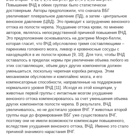
Повышение ВЧД в обеих группах было статистически
достоверным. Авторы предположили, что сначала ВБГ
увеличивает плевральное давление (ПД), а затем - центральное
венозное давление (ЦВД). Это приводит к затруднению венозного
оттока из полости черепа. Ухудшение оттока крови, по мнению
авторов, являлось непосредственной причиной повышения ВЧД.
Это предположение основывалось на доктрине Монро-Келли,
которая гласит, что ВЧД обусловлено тремя составляющими –
паренхима головного мозга, ликвор и кровеносные сосуды с
находящейся в их полости кровью [9, 10]. Для того, чтобы ВЧД
оставалось в пределах нормы при увеличении объема любого из
этих составляющих, объем двух других компонентов должен
уменьшиться, поскольку черепная коробка ригидна. Этим
механизмом обусловлен и комплайенс мозга, и его
компенсаторные способности, направленные на поддержание
нормального уровня ВЧД [11]. Исходя из этой концепции, у
животных первой группы с интактным мозгом ухудшение
венозного оттока компенсировалось за счет уменьшения объема
других компонентов полости черепа. В результате, ВЧД
увеличивалось, но не достигало уровня ВЧГ. У животных второй
группы еще до формирования ВБГ уже существовала ВЧГ,
поэтому они не имели возможности компенсации повышенного,
вследствие ухудшения венозного оттока, ВЧД. Именно это стало
причиной значимого нарастания ВЧГ.