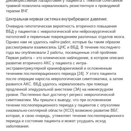
декомпрессивная лапаротомия у пациента с тяжелой сочетанной
травмой позволила нормализовать резистентную к проводимой
терапии ВЧГ.
Центральная нервная система и внутрибрюшное давление.
Очевидна гипотетическая вероятность вторичного повышения
ВБД у пациентов с неврологической или нейрохирургической
патологией и первичным повреждением различных отделов мозга.
Однако нам не удалось найти работ, которые бы таким образом
рассматривали взаимосвязь ЦНС и ВБД. В течение последнего
года мы опубликовали 2 работы, посвященные этой проблеме.
Первая работа – это клиническое наблюдение, в котором описано
развитие вторичного АКС у пациента с интра-
экстравентрикулярной краниофарингиомой и осложненным
течением послеоперационного периода [24]. У этого пациента
после операции наросла неврологическая симптоматика, а затем
развился АКС. ВБД удалось нормализовать при помощи
продленной эпидуральной анестезии (ЭА) на нижнегрудном
уровне. Постепенно был достигнут регресс неврологической
симптоматики. Мы пришли к выводу, что при осложненном
течении послеоперационного периода у пациентов с опухолями
хиазмально-селлярной области (ХСО) возможно развитие ВБГ,
которая, в свою очередь, утяжеляет течение послеоперационного
периода и состояние пациента и может ухудшать исход
заболевания.