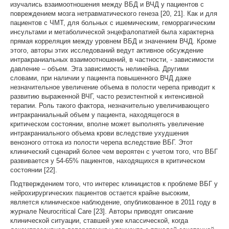
изучались взаимоотношения между ВБД и ВЧД у пациентов с
повреждением мозга нетравматического генеза [20, 21]. Как и для
пациентов с ЧМТ, для больных с ишемическим, геморрагическим
инсультами и метаболической энцефалопатией была характерна
прямая корреляция между уровнем ВБД и значением ВЧД. Кроме
этого, авторы этих исследований ведут активное обсуждение
интракраниальных взаимоотношений, в частности, - зависимости
давление – объем. Эта зависимость нелинейна. Другими
словами, при наличии у пациента повышенного ВЧД даже
незначительное увеличение объема в полости черепа приводит к
развитию выраженной ВЧГ, часто резистентной к интенсивной
терапии. Роль такого фактора, незначительно увеличивающего
интракраниальный объем у пациента, находящегося в
критическом состоянии, вполне может выполнять увеличение
интракраниального объема крови вследствие ухудшения
венозного оттока из полости черепа вследствие ВБГ. Этот
клинический сценарий более чем вероятен с учетом того, что ВБГ
развивается у 54-65% пациентов, находящихся в критическом
состоянии [22].
Подтверждением того, что интерес клиницистов к проблеме ВБГ у
нейрохирургических пациентов остается крайне высоким,
является клиническое наблюдение, опубликованное в 2011 году в
журнале Neurocritical Care [23]. Авторы приводят описание
клинической ситуации, ставшей уже классической, когда