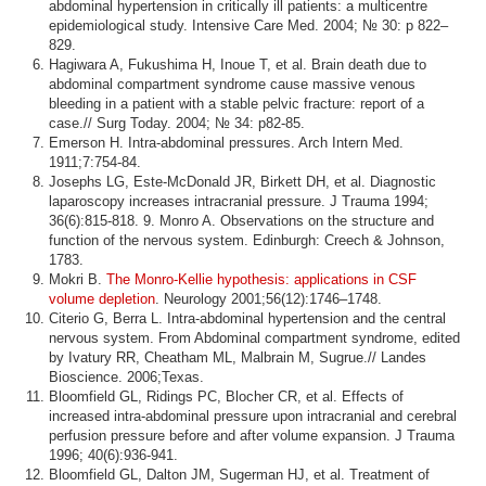
abdominal hypertension in critically ill patients: a multicentre
epidemiological study. Intensive Care Med. 2004; № 30: p 822–
829.
Hagiwara A, Fukushima H, Inoue T, et al. Brain death due to
abdominal compartment syndrome cause massive venous
bleeding in a patient with a stable pelvic fracture: report of a
case.// Surg Today. 2004; № 34: p82-85.
Emerson H. Intra-abdominal pressures. Arch Intern Med.
1911;7:754-84.
Josephs LG, Este-McDonald JR, Birkett DH, et al. Diagnostic
laparoscopy increases intracranial pressure. J Trauma 1994;
36(6):815-818. 9. Monro A. Observations on the structure and
function of the nervous system. Edinburgh: Creech & Johnson,
1783.
Mokri B.
The Monro-Kellie hypothesis: applications in CSF
volume depletion
. Neurology 2001;56(12):1746–1748.
Citerio G, Berra L. Intra-abdominal hypertension and the central
nervous system. From Abdominal compartment syndrome, edited
by Ivatury RR, Cheatham ML, Malbrain M, Sugrue.// Landes
Bioscience. 2006;Texas.
Bloomfield GL, Ridings PC, Blocher CR, et al. Effects of
increased intra-abdominal pressure upon intracranial and cerebral
perfusion pressure before and after volume expansion. J Trauma
1996; 40(6):936-941.
Bloomfield GL, Dalton JM, Sugerman HJ, et al. Treatment of