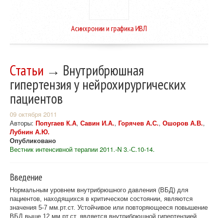
Асинхронии и графика ИВЛ
Статьи
→ Внутрибрюшная
гипертензия у нейрохирургических
пациентов
09 октября 2011
Авторы:
Попугаев К.А
,
Савин И.А.
,
Горячев А.С.
,
Ошоров А.В.
,
Лубнин А.Ю.
Опубликовано
Вестник интенсивной терапии 2011.-N 3.-С.10-14.
Введение
Нормальным уровнем внутрибрюшного давления (ВБД) для
пациентов, находящихся в критическом состоянии, являются
значения 5-7 мм.рт.ст. Устойчивое или повторяющееся повышение
ВБД выше 12 мм.рт.ст. является внутрибрюшной гипертензией