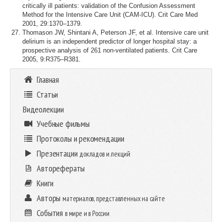
critically ill patients: validation of the Confusion Assessment
Method for the Intensive Care Unit (CAM-ICU). Crit Care Med
2001, 29:1370–1379.
Thomason JW, Shintani A, Peterson JF, et al. Intensive care unit
delirium is an independent predictor of longer hospital stay: a
prospective analysis of 261 non-ventilated patients. Crit Care
2005, 9:R375–R381.
Главная
Статьи
Видеолекции
Учебные фильмы
Протоколы и рекомендации
Презентации
докладов и лекций
Авторефераты
Книги
Авторы
материалов, представленных на сайте
События
в мире и в России