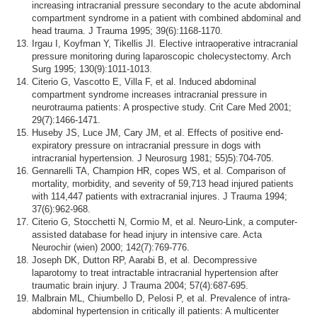
increasing intracranial pressure secondary to the acute abdominal
compartment syndrome in a patient with combined abdominal and
head trauma. J Trauma 1995; 39(6):1168-1170.
Irgau I, Koyfman Y, Tikellis JI. Elective intraoperative intracranial
pressure monitoring during laparoscopic cholecystectomy. Arch
Surg 1995; 130(9):1011-1013.
Citerio G, Vascotto E, Villa F, et al. Induced abdominal
compartment syndrome increases intracranial pressure in
neurotrauma patients: A prospective study. Crit Care Med 2001;
29(7):1466-1471.
Huseby JS, Luce JM, Cary JM, et al. Effects of positive end-
expiratory pressure on intracranial pressure in dogs with
intracranial hypertension. J Neurosurg 1981; 55)5):704-705.
Gennarelli TA, Champion HR, copes WS, et al. Comparison of
mortality, morbidity, and severity of 59,713 head injured patients
with 114,447 patients with extracranial injures. J Trauma 1994;
37(6):962-968.
Citerio G, Stocchetti N, Cormio M, et al. Neuro-Link, a computer-
assisted database for head injury in intensive care. Acta
Neurochir (wien) 2000; 142(7):769-776.
Joseph DK, Dutton RP, Aarabi B, et al. Decompressive
laparotomy to treat intractable intracranial hypertension after
traumatic brain injury. J Trauma 2004; 57(4):687-695.
Malbrain ML, Chiumbello D, Pelosi P, et al. Prevalence of intra-
abdominal hypertension in critically ill patients: A multicenter