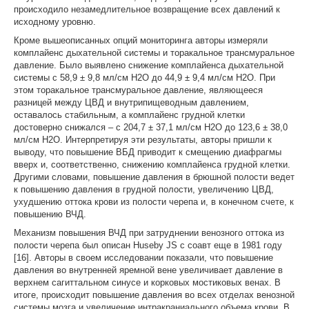
происходило незамедлительное возвращение всех давлений к
исходному уровню.
Кроме вышеописанных опций мониторинга авторы измеряли
комплайенс дыхательной системы и торакальное трансмуральное
давление. Было выявлено снижение комплайенса дыхательной
системы с 58,9 ± 9,8 мл/см Н2О до 44,9 ± 9,4 мл/см Н2О. При
этом торакальное трансмуральное давление, являющееся
разницей между ЦВД и внутрипищеводным давлением,
оставалось стабильным, а комплайенс грудной клетки
достоверно снижался – с 204,7 ± 37,1 мл/см Н2О до 123,6 ± 38,0
мл/см Н2О. Интерпретируя эти результаты, авторы пришли к
выводу, что повышение ВБД приводит к смещению диафрагмы
вверх и, соответственно, снижению комплайенса грудной клетки.
Другими словами, повышение давления в брюшной полости ведет
к повышению давления в грудной полости, увеличению ЦВД,
ухудшению оттока крови из полости черепа и, в конечном счете, к
повышению ВЧД.
Механизм повышения ВЧД при затруднении венозного оттока из
полости черепа был описан Huseby JS с соавт еще в 1981 году
[16]. Авторы в своем исследовании показали, что повышение
давления во внутренней яремной вене увеличивает давление в
верхнем сагиттальном синусе и корковых мостиковых венах. В
итоге, происходит повышение давления во всех отделах венозной
системы мозга и увеличение интракраниального объема крови. В