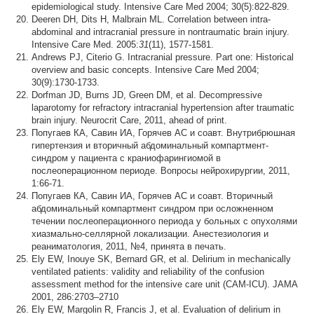
epidemiological study. Intensive Care Med 2004; 30(5):822-829.
Deeren DH, Dits H, Malbrain ML. Correlation between intra-
abdominal and intracranial pressure in nontraumatic brain injury.
Intensive Care Med. 2005:
31
(11), 1577-1581.
Andrews PJ, Citerio G. Intracranial pressure. Part one: Historical
overview and basic concepts. Intensive Care Med 2004;
30(9):1730-1733.
Dorfman JD, Burns JD, Green DM, et al. Decompressive
laparotomy for refractory intracranial hypertension after traumatic
brain injury. Neurocrit Care, 2011, ahead of print.
Попугаев КА, Савин ИА, Горячев АС и соавт. Внутрибрюшная
гипертензия и вторичный абдоминальный компартмент-
синдром у пациента с краниофарингиомой в
послеоперационном периоде. Вопросы нейрохирургии, 2011,
1:66-71.
Попугаев КА, Савин ИА, Горячев АС и соавт. Вторичный
абдоминальный компартмент синдром при осложненном
течении послеоперационного периода у больных с опухолями
хиазмально-селлярной локализации. Анестезиология и
реаниматология, 2011, №4, принята в печать.
Ely EW, Inouye SK, Bernard GR, et al. Delirium in mechanically
ventilated patients: validity and reliability of the confusion
assessment method for the intensive care unit (CAM-ICU). JAMA
2001, 286:2703–2710
Ely EW, Margolin R, Francis J, et al. Evaluation of delirium in