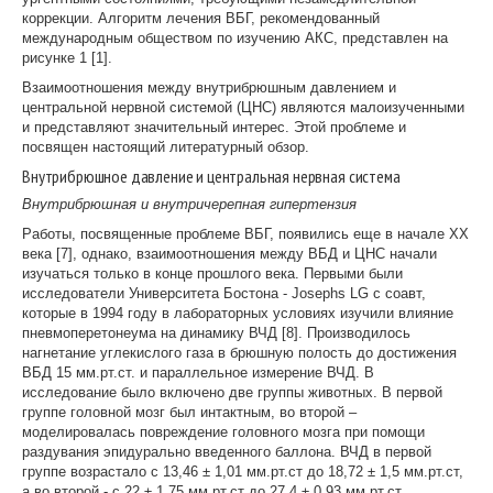
коррекции. Алгоритм лечения ВБГ, рекомендованный
международным обществом по изучению АКС, представлен на
рисунке 1 [1].
Взаимоотношения между внутрибрюшным давлением и
центральной нервной системой (ЦНС) являются малоизученными
и представляют значительный интерес. Этой проблеме и
посвящен настоящий литературный обзор.
Внутрибрюшное давление и центральная нервная система
Внутрибрюшная и внутричерепная гипертензия
Работы, посвященные проблеме ВБГ, появились еще в начале XX
века [7], однако, взаимоотношения между ВБД и ЦНС начали
изучаться только в конце прошлого века. Первыми были
исследователи Университета Бостона - Josephs LG с соавт,
которые в 1994 году в лабораторных условиях изучили влияние
пневмоперетонеума на динамику ВЧД [8]. Производилось
нагнетание углекислого газа в брюшную полость до достижения
ВБД 15 мм.рт.ст. и параллельное измерение ВЧД. В
исследование было включено две группы животных. В первой
группе головной мозг был интактным, во второй –
моделировалась повреждение головного мозга при помощи
раздувания эпидурально введенного баллона. ВЧД в первой
группе возрастало с 13,46 ± 1,01 мм.рт.ст до 18,72 ± 1,5 мм.рт.ст,
а во второй - с 22 ± 1,75 мм.рт.ст до 27,4 ± 0,93 мм.рт.ст.