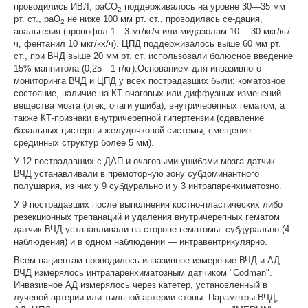
проводились ИВЛ, раСО
поддерживалось на уровне 30—35 мм
2
рт. ст., раO
не ниже 100 мм рт. ст., проводилась се-дация,
2
анальгезия (пропофол 1—3 мг/кг/ч или мидазолам 10— 30 мкг/кг/
ч, фентанил 10 мкг/кх/ч). ЦПД поддерживалось выше 60 мм рт.
ст., при ВЧД выше 20 мм рт. ст. использовали болюсное введение
15% маннитола (0,25—1 г/кг).Основанием для инвазивного
мониторинга ВЧД и ЦПД у всех пострадавших были: коматозное
состояние, наличие на КТ очаговых или диффузных изменений
вещества мозга (отек, очаги ушиба), внутричерепных гематом, а
также КТ-признаки внутричерепной гипертензии (сдавление
базальных цистерн и желудочковой системы, смещение
срединных структур более 5 мм).
У 12 пострадавших с ДАП и очаговыми ушибами мозга датчик
ВЧД устанавливали в премоторную зону субдоминантного
полушария, из них у 9 субдурально и у 3 интрапаренхиматозно.
У 9 пострадавших после выполнения костно-пластических либо
резекционных трепанаций и удаления внутричерепных гематом
датчик ВЧД устанавливали на стороне гематомы: субдурально (4
наблюдения) и в одном наблюдении — интравентрикулярно.
Всем пациентам проводилось инвазивное измерение ВЧД и АД.
ВЧД измерялось интрапаренхиматозным датчиком "Codman".
Инвазивное АД измерялось через катетер, установленный в
лучевой артерии или тыльной артерии стопы. Параметры ВЧД,