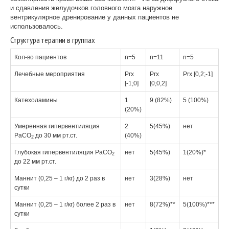
и сдавления желудочков головного мозга наружное
вентрикулярное дренирование у данных пациентов не
использовалось.
Структура терапии в группах
Кол-во пациентов
n=5
n=11
n=5
Лечебные мероприятия
Prx
Prx
Prx [0,2;-1]
[-1;0]
[0;0,2]
Катехоламины
1
9 (82%)
5 (100%)
(20%)
Умеренная гипервентиляция
2
5(45%)
нет
РаСО
до 30 мм рт.ст.
(40%)
2
Глубокая гипервентиляция РаСО
нет
5(45%)
1(20%)*
2
до 22 мм рт.ст.
Маннит (0,25 – 1 г/кг) до 2 раз в
нет
3(28%)
нет
сутки
Маннит (0,25 – 1 г/кг) более 2 раз в
нет
8(72%)**
5(100%)***
сутки