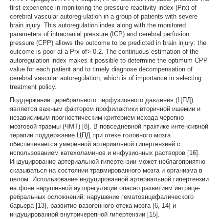
first experience in monitoring the pressure reactivity index (Prx) of
cerebral vascular autoreg-ulation in a group of patients with severe
brain injury. This autoregulation index along with the monitored
parameters of intracranial pressure (ICP) and cerebral perfusion
pressure (CPP) allows the outcome to be predicted in brain injury: the
outcome is poor at a Prx of> 0.2. The continuous estimation of the
autoregulation index makes it possible to determine the optimum CPP
value for each patient and to timely diagnose decompensation of
cerebral vascular autoregulation, which is of importance in selecting
treatment policy.
Поддержание церебрального перфузионного давления (ЦПД)
является важным фактором профилактики вторичной ишемии и
независимым прогностическим критерием исхода черепно-
мозговой травмы (ЧМТ) [8]. В повседневной практике интенсивной
терапии поддержание ЦПД при отеке головного мозга
обеспечивается умеренной артериальной гипертензией с
использованием катехоламинов и инфузионных растворов [16].
Индуцирование артериальной гипертензии может неблагоприятно
сказываться на состоянии травмированного мозга и организма в
целом. Использование индуцированной артериальной гипертензии
на фоне нарушенной ауторегуляции опасно развитием интраце-
ребральных осложнений: нарушение гематоэнцефалического
барьера [13], развитие вазогенного отека мозга [6, 14] и
индуцированной внутричерепной гипертензии [15].