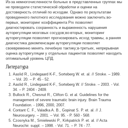
Из-за немногочисленности больных в представленных группах мы
не проводили статистической обработки и оценки на
достоверность отличий по исходам. Однако по результатам
проведенного пилотного исследования можно заключить:во-
первых, мониторинг коэффициента Prx позволяет
диагностировать сохранность и выраженность нарушения
ауторегуляции мозговых сосудов;во-вторых, мониторинг
ауторегуляции позволяет прогнозировать исход травмы, а ранняя
диагностика декомпенсации ауторегуляции позволяет
своевременно менять лечебную тактику;в-третьих, непрерывная
оценка ауторегуляции у отдельных пациентов позволяет находить
оптимальный уровень ЦПД.
Литература
Aaslid R., Lindegaard K-F., Sorteberg W. et. al. // Stroke. – 1989.
– Vol. 20. – P. 45 - 52.
Aaslid R., Lindegaard K-F., Sorteberg W. // Stroke. – 2003. - Vol.
34. – P. 2404 - 2409.
Bullock R., Chesnut R., Clifton G. et al. Guidelines for the
management of severe traumatic brain injury. Brain Trauma
Foundation. - 1996, 2000, 2007.
Contant C. F., Valadka A. B., Gopinat S. P. et. al. // J.
Neurosurgery. – 2001. – Vol. 95. - P. 560 - 568.
Czosnyka M., Smielewski P., Kirkpatrick P. et. al. // Acta
Neurochir. suppl. – 1998. - Vol. 71. – P. 74 - 77.