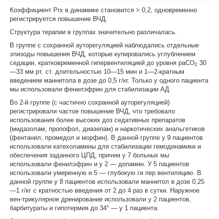
Коэффициент Prx в динамике становится > 0,2, одновре­менно
регистрируется повышение ВЧД.
Структура терапии в группах значительно различалась.
В группе с сохранной ауторегуляцией наблюдались отдельные
эпизоды повышения ВЧД, которые купировались углублением
седации, кратковременной гипервентиляцией до уровня раСО
30
2
—33 мм рт. ст. длительностью 10—15 мин и 1—2-кратным
введением маннитола в дозе до 0,5 г/кг. Только у одного пациента
мы использовали фенилэфрин для стабилизации АД.
Во 2-й группе (с частично сохранной ауторегуляцией)
регистрировали частое повышение ВЧД, что требовало
использования более высоких доз седативных препаратов
(мидазолам, пропофол, диазепам) и наркотических анальгетиков
(фентанил, промедол и морфин). В данной группе у 9 пациентов
использовали катехоламины для стабилизации гемодинамики и
обеспечения заданного ЦПД, причем у 7 больных мы
использовали фенилэфрин и у 2 — допамин. У 5 пациентов
использовали умеренную и 5 — глубокую ги пер вентиляцию. В
данной группе у 8 пациентов использовали маннитол в дозе 0,25
—1 г/кг с кратностью введения от 2 до 4 раз в сутки. Наружное
вен-трикулярное дренирование использовали у 2 пациентов,
барбитураты и гипотермия до 34° — у 1 пациента.