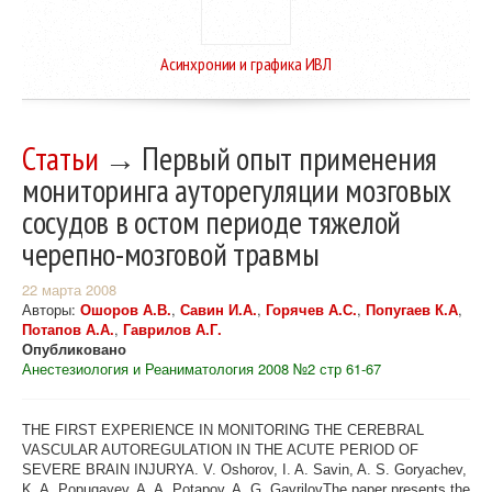
Асинхронии и графика ИВЛ
Статьи
→ Первый опыт применения
мониторинга ауторегуляции мозговых
сосудов в остом периоде тяжелой
черепно-мозговой травмы
22 марта 2008
Авторы:
Ошоров А.В.
,
Савин И.А.
,
Горячев А.С.
,
Попугаев К.А
,
Потапов А.А.
,
Гаврилов А.Г.
Опубликовано
Анестезиология и Реаниматология 2008 №2 стр 61-67
THE FIRST EXPERIENCE IN MONITORING THE CEREBRAL
VASCULAR AUTOREGULATION IN THE ACUTE PERIOD OF
SEVERE BRAIN INJURYA. V. Oshorov, I. A. Savin, A. S. Goryachev,
K. A. Popugayev, A. A, Potapov, A. G. GavrilovThe paper presents the