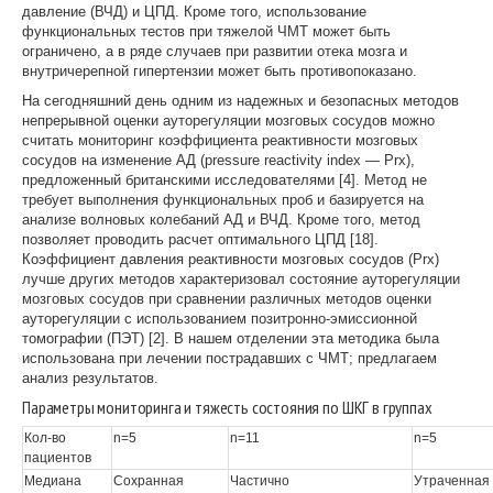
давление (ВЧД) и ЦПД. Кроме того, использование
функциональных тестов при тяжелой ЧМТ может быть
ограничено, а в ряде случаев при развитии отека мозга и
внутричерепной гипертензии может быть противопоказано.
На сегодняшний день одним из надежных и безопасных методов
непрерывной оценки ауторегуляции мозговых сосудов можно
считать мониторинг коэффициента реактивности мозговых
сосудов на изменение АД (pressure reactivity index — Prx),
предложенный британскими исследователями [4]. Метод не
требует выполнения функциональных проб и базируется на
анализе волновых колебаний АД и ВЧД. Кроме того, метод
позволяет проводить расчет оптимального ЦПД [18].
Коэффициент давления реактивности мозговых сосудов (Prx)
лучше других методов характеризовал состояние ауторегуляции
мозговых сосудов при сравнении различных методов оценки
ауторегуляции с использованием позитронно-эмиссионной
томографии (ПЭТ) [2]. В нашем отделении эта методика была
использована при лечении пострадавших с ЧМТ; предлагаем
анализ результатов.
Параметры мониторинга и тяжесть состояния по ШКГ в группах
Кол-во
n=5
n=11
n=5
пациентов
Медиана
Сохранная
Частично
Утраченная