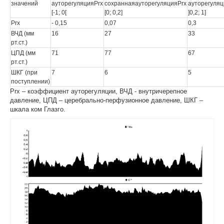
значений
ауторегуляцияPrx
сохраннаяауторегуляцияPrx
ауторегуляц
[-1; 0[
[0; 0,2]
]0,2; 1]
Prx
- 0,15
0,07
0,3
ВЧД (мм
16
27
33
рт.ст.)
ЦПД (мм
71
77
67
рт.ст.)
ШКГ (при
7
6
5
поступлении)
Prx – коэффициент ауторегуляции, ВЧД - внутричерепное
давление, ЦПД – церебрально-перфузионное давление, ШКГ –
шкала ком Глазго.