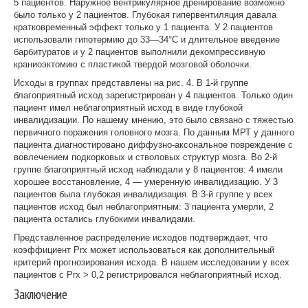
5 пациентов. Наружное вентрикулярное дренирование возможно
было только у 2 пациентов. Глубокая гипервентиляция давала
кратковременный эффект только у 1 пациента. У 2 пациентов
использовали гипотермию до 33—34°С и длительное введение
барбитуратов и у 2 пациентов выполнили декомпрессивную
краниоэктомию с пластикой твердой мозговой оболочки.
Исходы в группах представлены на рис. 4. В 1-й группе
благоприятный исход зарегистрирован у 4 пациентов. Только один
пациент имел неблагоприятный исход в виде глубокой
инвалидизации. По нашему мнению, это было связано с тяжестью
первичного поражения головного мозга. По данным МРТ у данного
пациента диагностировано диффузно-аксональное повреждение с
вовлечением подкорковых и стволовых структур мозга. Во 2-й
группе благоприятный исход наблюдали у 8 пациентов: 4 имели
хорошее восстановление, 4 — умеренную инвалидизацию. У 3
пациентов была глубокая инвалидизация. В 3-й группе у всех
пациентов исход был неблагоприятным: 3 пациента умерли, 2
пациента остались глубокими инвалидами.
Представленное распределение исходов подтверждает, что
коэффициент Prx может использоваться как до­полнительный
критерий прогнозирования исхода. В нашем исследовании у всех
пациентов с Prx > 0,2 регист­рировался неблагоприятный исход.
Заключение