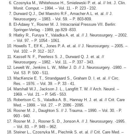
Czosnyka M., Whitehouse H., Smielewski P. et. al. // Int. J. Clin.
Monit. Comput. – 1994. – Vol. 11. - P. 223 - 232.
Durward Q.J., Del Maestro R.F., Amacher A.L. et. al. // J.
Neurosurgery. – 1983. - Vol. 59. – P. 803-809.
El-Adawy Y., Rosner M. J. Intracranial Pressure VII. Berlin:
Springer-Verlag. - 1989, pp.829 -833.
Hlatky R., Furuya Y., Valadka A. et. al. // J. Neurosurgery. – 2002.
– Vol. 97. – P. 1054 - 1061.
Howells T., Elf K., Jones P. A. et. al. // J. Neurosurgery. – 2005. –
Vol. 102. – P. 312 - 317.
Kassell N. F., Peerless S. J., Durward Q. J. et. al. //
Neurosurgery. – 1982. - Vol. 11. – P. 337 - 343.
Lewelt W., Jenkins L. W., Miller J. D. // J. Neurosurgery. -1980. –
Vol. 53. P. 500 - 511.
MacKenzie E. T., Strandgaard S., Graham D. I. et. al. // Circ.
Res. – 1976. – Vol. 39. – P. 33 - 41.
Marshall W.J., Jackson J. L., Langfitt T. W. // Arch. Neurol. –
1969. – Vol. 21. – P. 545 - 553.
Robertson C. S., Valadka A. B., Hannay H. J. et. al. // Crit. Care
Med. – 1999. – Vol. 27. – P. 2086 - 2095.
Rosner M. J., Daughton S. // J. Trauma. – 1990. – Vol. 30. - P.
993 - 940.
Rosner M. J., Rosner S. D., Jonson A. // J. Neurosurgery. -1995.
– Vol. 83. – P. 949 – 962.
Steiner L., Czosnyka M., Piechnik S. et. al. // Crit. Care Med. –