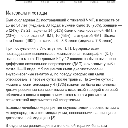
Материалы и методы
Был обследован 21 пострадавший с тяжелой ЧМТ, в возрасте от
16 до 54 лет (медиана 33 года); мужчин было 16 (76%), женщин —
5 (24%). Из 21 пациента 14 (61%) были с изолированной ЧМТ, 7
(23%) — с сочетанной ЧМТ, 10 (48%) - с открытой ЧМТ. Шкала
ком Глазго (ШКГ) составила 4—8 баллов (медиана 7 баллов).
При поступлении в Институт им. Н. Н. Бурденко всем
пострадавшим выполнялась компьютерная томография (К.Т)
головного мозга. По данным КГ у 12 пациентов было выявлено
диффузно-аксональное повреждение (ДАП) и очаговые ушибы
мозга II—III вида. У 9 пациентов были диагностированы
внутричерепные гематомы, по поводу которых они были
оперированы в первые сутки после травмы. На 2—4-е сутки с
момента госпитализации у 4 (19%) паци­ентов были выполнены
декомпрессивные краниоэктомии с пластикой твердой мозговой
оболочки в связи с нарастанием отека мозга и развитием
резистентной внутричерепной гипертензии.
Базовые лечебные мероприятия осушествляли в соответствии с
международными рекомендациями, основанными на принципах
доказательной медицины [8].
В отделении реанимации и интенсивной терапии больным