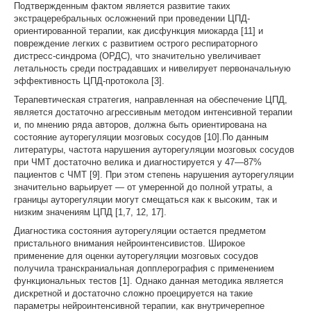
Подтвержденным фактом является развитие таких
экстрацеребральных осложнений при проведении ЦПД-
ориентированной терапии, как дисфункция миокарда [11] и
повреждение легких с развитием острого респираторного
дистресс-синдрома (ОРДС), что значительно увеличивает
летальность среди пострадавших и нивелирует первоначальную
эффективность ЦПД-протокола [3].
Терапевтическая стратегия, направленная на обеспечение ЦПД,
является достаточно агрессивным методом интенсивной терапии
и, по мнению ряда авторов, должна быть ориентирована на
состояние ауторегуляции мозговых сосудов [10].По данным
литературы, частота нарушения ауторегуляции мозговых сосудов
при ЧМТ достаточно велика и диагностируется у 47—87%
пациентов с ЧМТ [9]. При этом степень нарушения ауторегуляции
значительно варьирует — от умеренной до полной утраты, а
границы ауторегуляции могут смещаться как к высоким, так и
низким значениям ЦПД [1,7, 12, 17].
Диагностика состояния ауторегуляции остается предметом
пристального внимания нейроинтенсивистов. Широкое
применение для оценки ауторегуляции мозговых сосудов
получила транскраниальная допплерография с применением
функциональных тестов [1]. Однако данная методика является
дискретной и достаточно сложно проецируется на такие
параметры нейроинтенсивной терапии, как внутричерепное