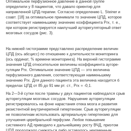
Оптимальное перфузионное давление в данной группе
определили у 8 пациентов, что давало ориентир для
направленной ЦПД-терапии. Согласно определению L. Steiner и
соавт. [18] за оптимальное принимали то значение ЦПД, которое
соответствует наименьшему значению коэффициента Prx, т. е.,
при котором регистрируется наилучший ауторегуляторный ответ
мозговых сосудов (рис. 3).
На нижней гистограмме представлено распределение величин
ЦПД (ось абсцисс) по отношению к длительности мониторинга
(ось ординат, % времени мониторинга). На верхней гистограмме
значения ЦПД относительное величины коэффициента аугоре-
гуляции Prx. Оптимальное значение ЦПД — это величина
перфузионного давления, соответствующая наименьшему
значению Prx. Для данного пациента эта величина находится б
пределах ЦПД от 85 до 91 мм рт. ст., Prx = -0,1.
На 2—3-й сутки после травмы у двух пациентов наблюдался срыв
ауторегуляции мозговых сосудов. Нарушение ауторегуляции
регистрировалось на фоне нарастания отека мозга и развития
резистентной внутричерепной гипертензии. Срыв ауторегуляции
не позволилнам использовать артериальную гипертензию для
улучшения церебральной перфузии. Любое повышение
системного АД приводило к дальнейшему росту ВЧД, приэтом
ЦПД продолжало снижаться либо оставалось неизменным.