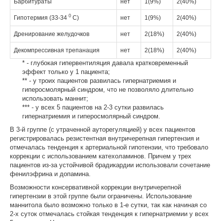
Барбитураты
нет
1(9%)
2(40%)
0
Гипотермия (33-34
С)
нет
1(9%)
2(40%)
Дренирование желудочков
нет
2(18%)
2(40%)
Декомпрессивная трепанация
нет
2(18%)
2(40%)
* - глубокая гипервентиляция давала кратковременный
эффект только у 1 пациента;
** - у троих пациентов развилась гипернатриемия и
гиперосмолярный синдром, что не позволяло длительно
использовать маннит;
*** - у всех 5 пациентов на 2-3 сутки развилась
гипернатриемия и гиперосмолярный синдром.
В 3-й группе (с утраченной ауторегуляцией) у всех пациентов
регистрировалась резистентная внутричерепная гипертензия и
отмечалась тенденция к артериальной гипотензии, что требовало
коррекции с использованием катехоламинов. Причем у трех
пациентов из-за устойчивой брадикардии использовали сочетание
фенилэфрина и допамина.
Возможности консервативной коррекции внутричерепной
гипертензии в этой группе были ограничены. Использование
маннитола было возможно только в 1-е сутки, так как начиная со
2-х суток отмечалась стойкая тенденция к гипернатриемии у всех