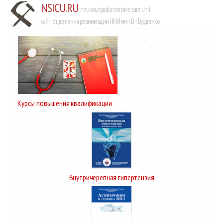
NSICU.RU
neurosurgical intensive care unit
сайт отделения реанимации НИИ им Н.Н. Бурденко
Курсы повышения квалификации
Внутричерепная гипертензия