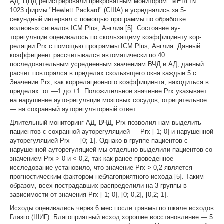
АД, ЦПД регистрировали прикроватным монитором "MERLIN"
1023 фирмы "Hewlett Packard" (США) и усреднялись за 5-
секундный интервал с помощью программы по обработке
волновых сигналов ICM Plus, Англия [5]. Состояние ау-
торегуляции оценивалось по скользящему коэффициенту кор­
реляции Prx с помощью программы ICM Plus, Англия. Данный
коэффициент рассчитывался автоматически по 40
последовательным усредненным значениям ВЧД и АД, данный
расчет повторялся в пределах скользящего окна каждые 5 с.
Значение Prx, как корреляционного коэффициента, находиться в
пределах: от —1 до +1. Положительное значение Prx указывает
на нарушение ауто-регуляции мозговых сосудов, отрицательное
— на сохранный ауторегуляторный ответ.
Длительный мониторинг АД, ВЧД, Prx позволил нам выделить
пациентов с сохранной ауторегуляцией — Prx [-1; 0] и нарушенной
ауторегуляцией Prx — [0; 1]. Однако в группе пациентов с
нарушенной ауторегуляцией мы отдельно выделили пациентов со
значением Prx > 0 и < 0,2, так как ранее проведенное
исследование установило, что значение Prx > 0,2 является
прогностическим фактором неблагоприятного исхода [5]. Таким
образом, всех пострадавших распределили на 3 группы в
зависимости от значения Prx [-1; 0], [0; 0,2], [0,2; 1].
Исходы оценивались через 6 мес после травмы по шкале исходов
Глазго (ШИГ). Благоприятный исход хорошее восстановление — 5