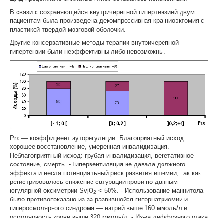
В связи с сохраняющейся внутричерепной гипертензией двум
пациентам была произведена декомпрессивная кра-ниоэктомия с
пластикой твердой мозговой оболочки.
Другие консервативные методы терапии внутричерепной
гипертензии были неэффективны либо невозможны.
Prx — коэффициент ауторегулнции. Благоприятный исход:
хорошее восстановле­ние, умеренная инвалидиэация.
Неблагоприятный исход: грубая инвалидизация, ве­гетативное
состояние, смерть. - Гипервентиляция не давала должного
эффекта и несла потенциальный риск развития ишемии, так как
регистрировалось снижение сатурации крови по данным
югулярной оксиметрии SvjO
< 50%. - Использование маннитола
2
было противопоказано из-за развившейся гипернатриемии и
гиперосмолярного синдрома — натрий выше 160 ммоль/л и
осмолярность крови выше 320 ммоль/л. - Из-за диффузного отека