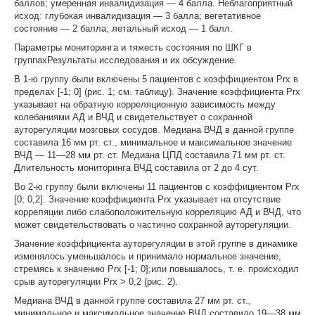
баллов; умеренная инвалидизация — 4 балла. Неблагоприятный
исход: глубокая инвалидизация — 3 балла; вегетативное
состояние — 2 балла; летальный исход — 1 балл.
Параметры мониторинга и тяжесть состояния по ШКГ в
группахРезультаты исследования и их обсуждение.
В 1-ю группу были включены 5 пациентов с коэффициентом Prx в
пределах [-1; 0] (рис. 1; см. таблицу). Значение коэффициента Prx
указывает на обратную корреляционную зависимость между
колебаниями АД и ВЧД и свидетельствует о сохранной
ауторегуляции мозговых сосудов. Медиана ВЧД в данной группе
составила 16 мм рт. ст., минимальное и максимальное значение
ВЧД — 11—28 мм рт. ст. Медиана ЦПД составила 71 мм рт. ст.
Длительность мониторинга ВЧД составила от 2 до 4 сут.
Во 2-ю группу были включены 11 пациентов с коэффициентом Prx
[0; 0,2]. Значение коэффициента Prx указывает на отсутствие
корреляции либо слабоположительную корреляцию АД и ВЧД, что
может свидетельствовать о частично сохранной ауторегуляции.
Значение коэффициента ауторегуляции в этой группе в динамике
изменялось:уменьшалось и принимало нормальное значение,
стремясь к значению Prx [-1; 0];или повышалось, т. е. происходил
срыв ауторегуляции Prx > 0,2 (рис. 2).
Медиана ВЧД в данной группе составила 27 мм рт. ст.,
минимальное и максимальное значение ВЧД составило 19—38 мм