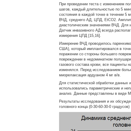
При проведении теста с изменением по
шагов, каждый длительностью по 5 минут
состояния в каждой точке в течении 5 
ВЧД, среднего АД, ЦПД, ЕtСО2. Ампли
диастолическим значениями ВЧД. Для и
Датчик инвазивного АД всегда располаг
измерения ЦПД [15,16].
Измерение ВЧД проводилось паренхима
США), который имплантировался в точке
поражении со стороны большего повре
повреждении в недоминатном полушарии
газового состава крови, все пациенты 
изменялся. Перед исследованием больн
миорелаксация ардуаном 4 мг в/в.
Для статистической обработки данных ис
использовались параметрические и неп
анализ. Данные представлены в виде M
Результаты исследования и их обсужде
головного конца (0-30-60-30-0 градусов