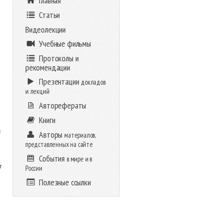
Главная
Статьи
Видеолекции
Учебные фильмы
Протоколы и
рекомендации
Презентации
докладов
и лекций
Авторефераты
Книги
и
Авторы
материалов,
представленных на сайте
События
в мире и в
т
России
Полезные ссылки