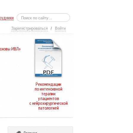
рудники
Зарегистрироваться
/
Войти
Основы ИВЛ»
Рекомендации
по интенсивной
терапии
у пациентов
с нейрохирургической
патологией