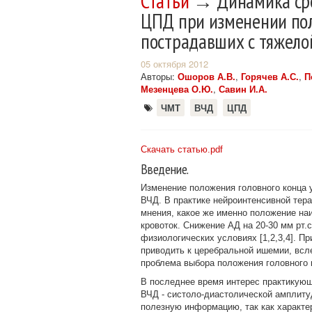
Статьи
→ Динамика сред
ЦПД при изменении пол
пострадавших с тяжел
05 октября 2012
Авторы:
Ошоров А.В.
,
Горячев А.С.
,
П
Мезенцева О.Ю.
,
Савин И.А.
ЧМТ
ВЧД
ЦПД
Скачать статью.pdf
Введение.
Изменение положения головного конца 
ВЧД. В практике нейроинтенсивной тера
мнения, какое же именно положение н
кровоток. Снижение АД на 20-30 мм рт.
физиологических условиях [1,2,3,4]. П
приводить к церебральной ишемии, всле
проблема выбора положения головного 
В последнее время интерес практикующ
ВЧД - систоло-диастолической амплиту
полезную информацию, так как характе