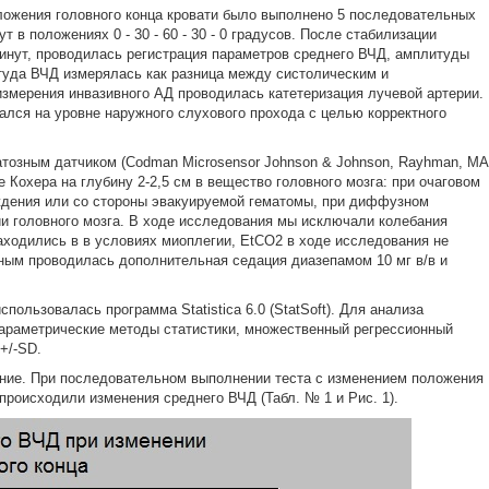
ложения головного конца кровати было выполнено 5 последовательных
 в положениях 0 - 30 - 60 - 30 - 0 градусов. После стабилизации
минут, проводилась регистрация параметров среднего ВЧД, амплитуды
туда ВЧД измерялась как разница между систолическим и
змерения инвазивного АД проводилась катетеризация лучевой артерии.
ался на уровне наружного слухового прохода с целью корректного
тозным датчиком (Codman Microsensor Johnson & Johnson, Rayhman, МA
 Кохера на глубину 2-2,5 см в вещество головного мозга: при очаговом
ждения или со стороны эвакуируемой гематомы, при диффузном
 головного мозга. В ходе исследования мы исключали колебания
находились в в условиях миоплегии, ЕtСО2 в ходе исследования не
ым проводилась дополнительная седация диазепамом 10 мг в/в и
пользовалась программа Statistica 6.0 (StatSoft). Для анализа
араметрические методы статистики, множественный регрессионный
+/-SD.
ние. При последовательном выполнении теста с изменением положения
) происходили изменения среднего ВЧД (Табл. № 1 и Рис. 1).