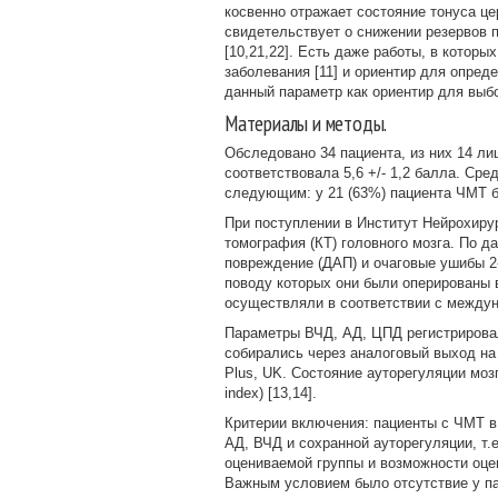
косвенно отражает состояние тонуса ц
свидетельствует о снижении резервов 
[10,21,22]. Есть даже работы, в котор
заболевания [11] и ориентир для опред
данный параметр как ориентир для выб
Материалы и методы.
Обследовано 34 пациента, из них 14 ли
соответствовала 5,6 +/- 1,2 балла. Сре
следующим: у 21 (63%) пациента ЧМТ бы
При поступлении в Институт Нейрохиру
томография (КТ) головного мозга. По 
повреждение (ДАП) и очаговые ушибы 2
поводу которых они были оперированы 
осуществляли в соответствии с междун
Параметры ВЧД, АД, ЦПД регистрировал
собирались через аналоговый выход н
Plus, UK. Состояние ауторегуляции мозг
index) [13,14].
Критерии включения: пациенты с ЧМТ в
АД, ВЧД и сохранной ауторегуляции, т.
оцениваемой группы и возможности оце
Важным условием было отсутствие у па