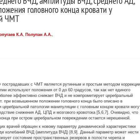
него ВЧД, амплитуды ВЧД, среднего АД,
ожения головного конца кровати у
ой ЧМТ
опугаев К.А
,
Полупан А.А.
,
у пострадавших с ЧМТ является рутинным и простым методом коррекци
пии используют положения от 0 до 60 градусов, так как нет единого
аиболее эффективно снижает ВЧД и не компрометирует церебральный
ст. при возвышенном положении головного конца было описано в
ри церебральной патологии манипуляции с головным концом кровати могу
дствие снижения АД, ЦПД и мозгового кровотока [5,6,7]. Очевидно, что
конца при остром церебральном повреждении остается нерешенной.
их врачей обращен к новому параметру динамической характеристики
де колебаний ВЧД (амплитуда ВЧД) [8,9]. Данный параметр может нести
ризует состояние пространственных резервов в полости черепа и