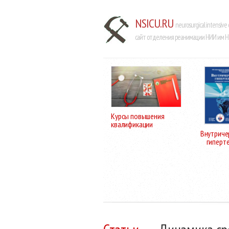
NSICU.RU
neurosurgical intensive 
сайт отделения реанимации НИИ им Н.
Курсы повышения
квалификации
Внутриче
гиперт