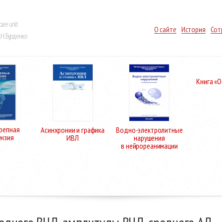
care unit
О сайте
История
Сот
Н. Бурденко
Книга «
репная
Асинхронии и графика
Водно-электролитные
ензия
ИВЛ
нарушения
в нейрореанимации