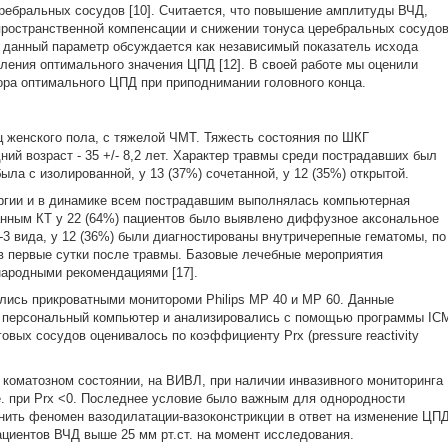
еребральных сосудов [10]. Считается, что повышение амплитуды ВЧД,
пространственной компенсации и снижении тонуса церебральных сосудо
ых данный параметр обсуждается как независимый показатель исхода
еления оптимального значения ЦПД [12]. В своей работе мы оценили
ора оптимального ЦПД при приподнимании головного конца.
ц женского пола, с тяжелой ЧМТ. Тяжесть состояния по ШКГ
дний возраст - 35 +/- 8,2 лет. Характер травмы среди пострадавших был
ла с изолированной, у 13 (37%) сочетанной, у 12 (35%) открытой.
ргии и в динамике всем пострадавшим выполнялась компьютерная
данным КТ у 22 (64%) пациентов было выявлено диффузное аксональное
-3 вида, у 12 (36%) были диагностированы внутричерепные гематомы, по
в первые сутки после травмы. Базовые лечебные мероприятия
ародными рекомендациями [17].
ись прикроватными монитороми Philips MP 40 и MP 60. Данные
а персональный компьютер и анализировались с помощью программы IC
овых сосудов оценивалось по коэффициенту Prx (pressure reactivity
 коматозном состоянии, на ВИВЛ, при наличии инвазивного мониторинга
е. при Prx <0. Последнее условие было важным для однородности
нить феномен вазодилатации-вазоконстрикции в ответ на изменение ЦПД
циентов ВЧД выше 25 мм рт.ст. на момент исследования.