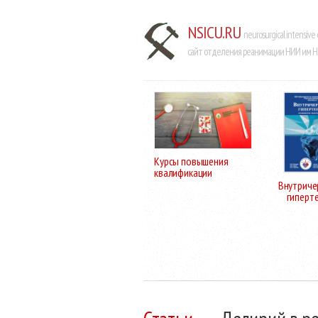
NSICU.RU
neurosurgical intensive 
сайт отделения реанимации НИИ им Н.
Курсы повышения
квалификации
Внутриче
гиперт