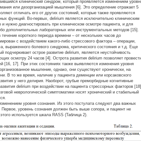
азвившийся клинический синдром, который проявляется изменением уровн
имания или дезорганизацией мышления [6]. Это определение отражает 5
оляют отличать его от других состояний, которые также проявляются
ных функций. Во-первых, delirium является исключительно клиническим
о и нужно диагностировать при клиническом осмотре пациента, и для
либо дополнительных лабораторных или инструментальных методов [15].
 в течение короткого периода времени – от нескольких часов до
оциирован с воздействием какого-либо стрессового фактора – операции,
а, выраженного болевого синдрома, критического состояния и т.д. Еще
й подчеркивает острое развитие delirium, является неустойчивость
щих осмотру 24 часов [4]. Острота развития delirium позволяет провест
 [16, 17]. При этих состояниях также выявляются изменения уровня
зорганизованное мышление, однако, они существуют хронически, на
и. В то же время, наличие у пациента деменции или корсаковского
звития у него делирия. Наоборот, грубые преморбидные когнитивные
звития delirium при воздействии на пациента стрессорных факторов [18]
зговой неврологической симптоматики носят хронический и стабильный
тся.
я изменением уровня сознания. Из этого постулата следуют два важных
. Первое, уровень сознания должен быть выше сопора, и пациент не
этого используется шкала RASS (Таблица 2).