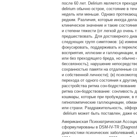
после 60 лет. Delirium является прех
delirium обычно острое, состояние в т
недель или меньше. Однако протекающи
редким. Различия, которые иногда дел
клиническое значение и такие состоян
и степени тяжести (от легкой до очень 
предшествовать. Для достоверного диа
следующих групп симптомов: (а) измен
фокусировать, поддерживать и переключ
восприятия, иллюзии и галлюцинации, 
или без преходящего бреда, но обычно 
бессвязность); нарушение непосредств
сохранностью памяти на отдаленные со
и собственной личности); (в) психомото
перехода от одного состояния к другом
расстройства ритма сон-бодрствование 
ритма сон-бодрствование: сонливость 
кошмары, которые при пробуждении, в 
гипнопомпические галлюцинации, обманы
или страхи. Раздражительность, эйфор
delirium может быть поставлен, даже е
Американская Психиатрическая Ассоциа
сформулированы в DSM-IV-TR (Diagnostic
диагностики психических заболеваний, 