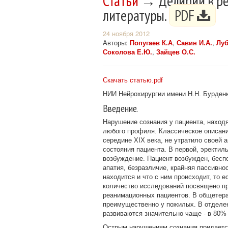
Статьи
→ Делирий в реа
литературы.
PDF
24 ноября 2012
Авторы:
Попугаев К.А
,
Савин И.А.
,
Луб
Соколова Е.Ю.
,
Зайцев О.С.
Скачать статью.pdf
НИИ Нейрохирургии имени Н.Н. Бурден
Введение.
Нарушение сознания у пациента, находя
любого профиля. Классическое описани
середине XIX века, не утратило своей 
состояния пациента. В первой, эректил
возбуждение. Пациент возбужден, беспо
апатия, безразличие, крайняя пассивност
находится и что с ним происходит, то 
количество исследований посвящено п
реанимационных пациентов. В общетера
преимущественно у пожилых. В отделен
развиваются значительно чаще - в 80% 
Острым нарушениям сознания придаетс