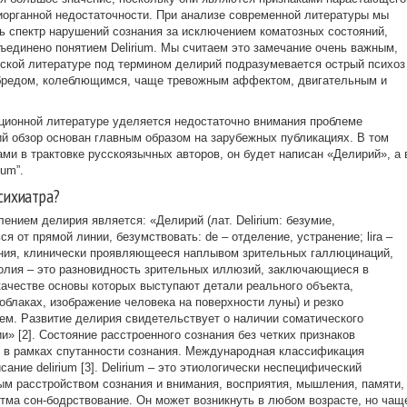
иорганной недостаточности. При анализе современной литературы мы
сь спектр нарушений сознания за исключением коматозных состояний,
ъединено понятием Delirium. Мы считаем это замечание очень важным,
еской литературе под термином делирий подразумевается острый психоз
 бредом, колеблющимся, чаще тревожным аффектом, двигательным и
ционной литературе уделяется недостаточно внимания проблеме
й обзор основан главным образом на зарубежных публикациях. В том
ами в трактовке русскоязычных авторов, он будет написан «Делирий», а 
ium”.
психиатра?
нием делирия является: «Делирий (лат. Delirium: безумие,
ся от прямой линии, безумствовать: de – отделение, устранение; lira –
нания, клинически проявляющееся наплывом зрительных галлюцинаций,
олия – это разновидность зрительных иллюзий, заключающиеся в
ачестве основы которых выступают детали реального объекта,
блаках, изображение человека на поверхности луны) и резко
м. Развитие делирия свидетельствует о наличии соматического
и» [2]. Состояние расстроенного сознания без четких признаков
 в рамках спутанности сознания. Международная классификация
ние delirium [3]. Delirium – это этиологически неспецифический
м расстройством сознания и внимания, восприятия, мышления, памяти,
тма сон-бодрствование. Он может возникнуть в любом возрасте, но чащ