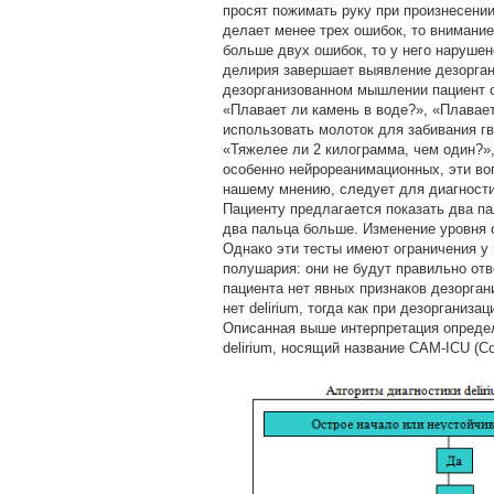
просят пожимать руку при произнесени
делает менее трех ошибок, то внимание 
больше двух ошибок, то у него нарушено
делирия завершает выявление дезорган
дезорганизованном мышлении пациент о
«Плавает ли камень в воде?», «Плавае
использовать молоток для забивания гв
«Тяжелее ли 2 килограмма, чем один?»
особенно нейрореанимационных, эти во
нашему мнению, следует для диагност
Пациенту предлагается показать два пал
два пальца больше. Изменение уровня с
Однако эти тесты имеют ограничения у
полушария: они не будут правильно отв
пациента нет явных признаков дезорган
нет delirium, тогда как при дезорганиз
Описанная выше интерпретация определе
delirium, носящий название CAM-ICU (Conf