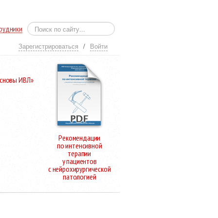
рудники
Зарегистрироваться
/
Войти
Основы ИВЛ»
Рекомендации
по интенсивной
терапии
у пациентов
с нейрохирургической
патологией