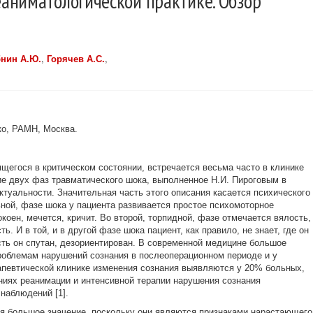
ниматологической практике. Обзор
нин А.Ю.
,
Горячев А.С.
,
ко, РАМН, Москва.
щегося в критическом состоянии, встречается весьма часто в клинике
е двух фаз травматического шока, выполненное Н.И. Пироговым в
актуальности. Значительная часть этого описания касается психического
ьной, фазе шока у пациента развивается простое психомоторное
коен, мечется, кричит. Во второй, торпидной, фазе отмечается вялость,
ь. И в той, и в другой фазе шока пациент, как правило, не знает, где он
есть он спутан, дезориентирован. В современной медицине большое
роблемам нарушений сознания в послеоперационном периоде и у
певтической клинике изменения сознания выявляются у 20% больных,
иях реанимации и интенсивной терапии нарушения сознания
наблюдений [1].
я большое значение, поскольку они являются признаками нарастающего