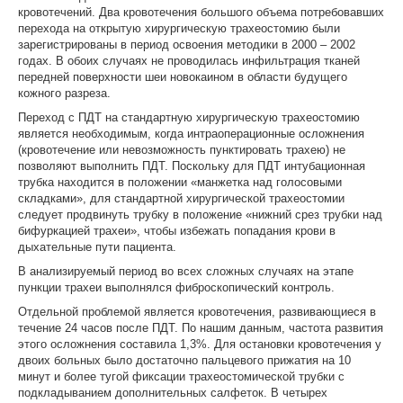
кровотечений. Два кровотечения большого объема потребовавших
перехода на открытую хирургическую трахеостомию были
зарегистрированы в период освоения методики в 2000 – 2002
годах. В обоих случаях не проводилась инфильтрация тканей
передней поверхности шеи новокаином в области будущего
кожного разреза.
Переход с ПДТ на стандартную хирургическую трахеостомию
является необходимым, когда интраоперационные осложнения
(кровотечение или невозможность пунктировать трахею) не
позволяют выполнить ПДТ. Поскольку для ПДТ интубационная
трубка находится в положении «манжетка над голосовыми
складками», для стандартной хирургической трахеостомии
следует продвинуть трубку в положение «нижний срез трубки над
бифуркацией трахеи», чтобы избежать попадания крови в
дыхательные пути пациента.
В анализируемый период во всех сложных случаях на этапе
пункции трахеи выполнялся фиброскопический контроль.
Отдельной проблемой является кровотечения, развивающиеся в
течение 24 часов после ПДТ. По нашим данным, частота развития
этого осложнения составила 1,3%. Для остановки кровотечения у
двоих больных было достаточно пальцевого прижатия на 10
минут и более тугой фиксации трахеостомической трубки с
подкладыванием дополнительных салфеток. В четырех