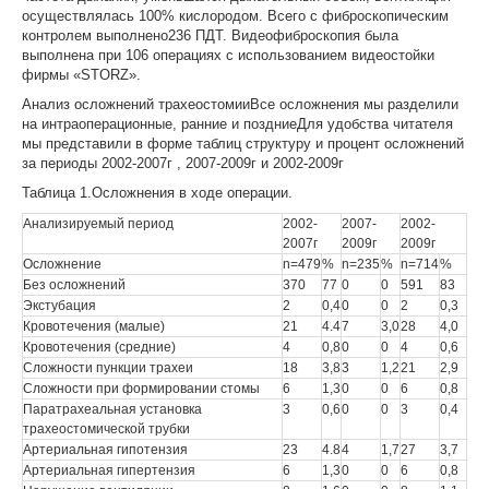
осуществлялась 100% кислородом. Всего с фиброскопическим
контролем выполнено236 ПДТ. Видеофиброскопия была
выполнена при 106 операциях с использованием видеостойки
фирмы «STORZ».
Анализ осложнений трахеостомииВсе осложнения мы разделили
на интраоперационные, ранние и поздниеДля удобства читателя
мы представили в форме таблиц структуру и процент осложнений
за периоды 2002-2007г , 2007-2009г и 2002-2009г
Таблица 1.Осложнения в ходе операции.
Анализируемый период
2002-
2007-
2002-
2007г
2009г
2009г
Осложнение
n=479
%
n=235
%
n=714
%
Без осложнений
370
77
0
0
591
83
Экстубация
2
0,4
0
0
2
0,3
Кровотечения (малые)
21
4.4
7
3,0
28
4,0
Кровотечения (средние)
4
0,8
0
0
4
0,6
Сложности пункции трахеи
18
3,8
3
1,2
21
2,9
Сложности при формировании стомы
6
1,3
0
0
6
0,8
Паратрахеальная установка
3
0,6
0
0
3
0,4
трахеостомической трубки
Артериальная гипотензия
23
4.8
4
1,7
27
3,7
Артериальная гипертензия
6
1,3
0
0
6
0,8