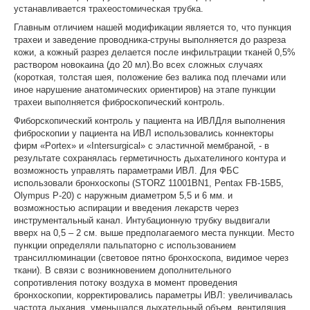
устанавливается трахеостомическая трубка.
Главным отличием нашей модификации является то, что пункция
трахеи и заведение проводника-струны выполняется до разреза
кожи, а кожный разрез делается после инфильтрации тканей 0,5%
раствором новокаина (до 20 мл).Во всех сложных случаях
(короткая, толстая шея, положение без валика под плечами или
иное нарушение анатомических ориентиров) на этапе пункции
трахеи выполняется фиброскопический контроль.
Фиборскопический контроль у пациента на ИВЛДля выполнения
фиброскопии у пациента на ИВЛ использовались коннекторы
фирм «Portex» и «Intersurgical» с эластичной мембраной, - в
результате сохранялась герметичность дыхателиного контура и
возможность управлять параметрами ИВЛ. Для ФБС
использовали бронхоскопы (STORZ 11001BN1, Pentax FB-15B5,
Olympus P-20) с наружным диаметром 5,5 и 6 мм. и
возможностью аспирации и введения лекарств через
инструментальный канал. Интубационную трубку выдвигали
вверх на 0,5 – 2 см. выше предполагаемого места пункции. Место
пункции определяли пальпаторно с использованием
трансиллюминации (световое пятно бронхоскопа, видимое через
ткани). В связи с возникновением дополнительного
сопротивления потоку воздуха в момент проведения
бронхоскопии, корректировались параметры ИВЛ: увеличивалась
частота дыхания, уменьшался дыхательный объем, вентиляция