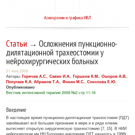
Асинхронии и графика ИВЛ
Статьи
→ Осложнения пункционно-
дилятационной трахеостомии у
нейрохирургических больных
21 мая 2009
Авторы:
Горячев А.С.
,
Савин И.А.
,
Горшков К.М.
,
Ошоров А.В.
,
Попугаев К.А
,
Абрамов Т.А.
,
Фокин М.С.
,
Соколова Е.Ю.
Опубликовано
Вестник интенсивной терапии 2009 №2 стр 11-16
Введение
В настоящее время пункционно-дилятационая трахеостомия (ПДТ)
завоёвывает всё большее признание в мире и в ряде клиник
вытесняет открытую хирургическую трахеостомию [7, 15]. В НИИ
нейрохирургии им НН Бурденко внедрение ПДТ началось в 1998г.