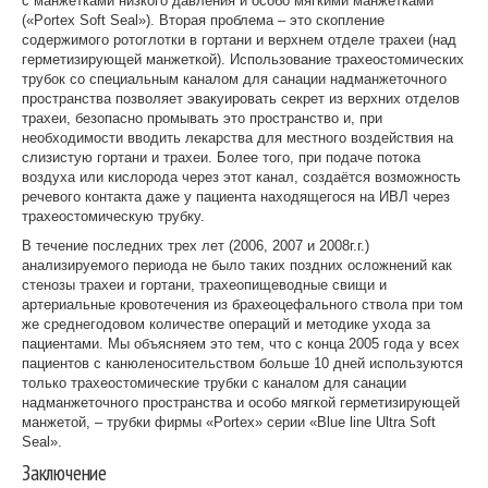
с манжетками низкого давления и особо мягкими манжетками
(«Portex Soft Seal»). Вторая проблема – это скопление
содержимого ротоглотки в гортани и верхнем отделе трахеи (над
герметизирующей манжеткой). Использование трахеостомических
трубок со специальным каналом для санации надманжеточного
пространства позволяет эвакуировать секрет из верхних отделов
трахеи, безопасно промывать это пространство и, при
необходимости вводить лекарства для местного воздействия на
слизистую гортани и трахеи. Более того, при подаче потока
воздуха или кислорода через этот канал, создаётся возможность
речевого контакта даже у пациента находящегося на ИВЛ через
трахеостомическую трубку.
В течение последних трех лет (2006, 2007 и 2008г.г.)
анализируемого периода не было таких поздних осложнений как
стенозы трахеи и гортани, трахеопищеводные свищи и
артериальные кровотечения из брахеоцефального ствола при том
же среднегодовом количестве операций и методике ухода за
пациентами. Мы объясняем это тем, что с конца 2005 года у всех
пациентов с канюленосительством больше 10 дней используются
только трахеостомические трубки с каналом для санации
надманжеточного пространства и особо мягкой герметизирующей
манжетой, – трубки фирмы «Portex» серии «Blue line Ultra Soft
Seal».
Заключение