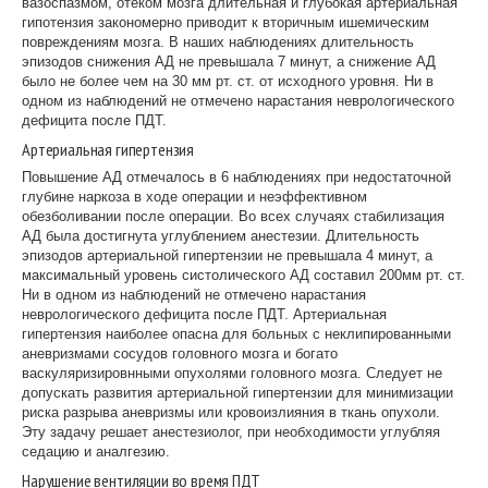
вазоспазмом, отеком мозга длительная и глубокая артериальная
гипотензия закономерно приводит к вторичным ишемическим
повреждениям мозга. В наших наблюдениях длительность
эпизодов снижения АД не превышала 7 минут, а снижение АД
было не более чем на 30 мм рт. ст. от исходного уровня. Ни в
одном из наблюдений не отмечено нарастания неврологического
дефицита после ПДТ.
Артериальная гипертензия
Повышение АД отмечалось в 6 наблюдениях при недостаточной
глубине наркоза в ходе операции и неэффективном
обезболивании после операции. Во всех случаях стабилизация
АД была достигнута углублением анестезии. Длительность
эпизодов артериальной гипертензии не превышала 4 минут, а
максимальный уровень систолического АД составил 200мм рт. ст.
Ни в одном из наблюдений не отмечено нарастания
неврологического дефицита после ПДТ. Артериальная
гипертензия наиболее опасна для больных с неклипированными
аневризмами сосудов головного мозга и богато
васкуляризировнными опухолями головного мозга. Следует не
допускать развития артериальной гипертензии для минимизации
риска разрыва аневризмы или кровоизлияния в ткань опухоли.
Эту задачу решает анестезиолог, при необходимости углубляя
седацию и аналгезию.
Нарушение вентиляции во время ПДТ