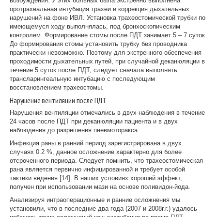
возбуждения. У этих больных была экстренно выполнена
оротрахеальная интубация трахеи и коррекция дыхательных
нарушений на фоне ИВЛ. Установка трахеостомической трубки по
имеющемуся ходу выполнялась, под бронхоскопическим
контролем. Формирование стомы после ПДТ занимает 5 – 7 суток.
До формирования стомы установить трубку без проводника
практически невозможно. Поэтому для экстренного обеспечения
проходимости дыхательных путей, при случайной деканюляции в
течение 5 суток после ПДТ, следует сначала выполнять
трансларингеальную интубацию с последующим
восстановлением трахеостомы.
Нарушение вентиляции после ПДТ
Нарушения вентиляции отмечались в двух наблюдения в течение
24 часов после ПДТ при деканюляции пациента и в двух
наблюдения до разрешения пневмоторакса.
Инфекция раны в ранний период зарегистрирована в двух
случаях 0.2 %, данное осложнение характерно для более
отсроченного периода. Следует помнить, что трахеостомическая
рана является первично инфицированной и требует особой
тактики ведения [14]. В наших условиях хороший эффект,
получен при использовании мази на основе поливидон-йода.
Анализируя интраоперационные и ранние осложнения мы
установили, что в последние два года (2007 и 2008г.г.) удалось