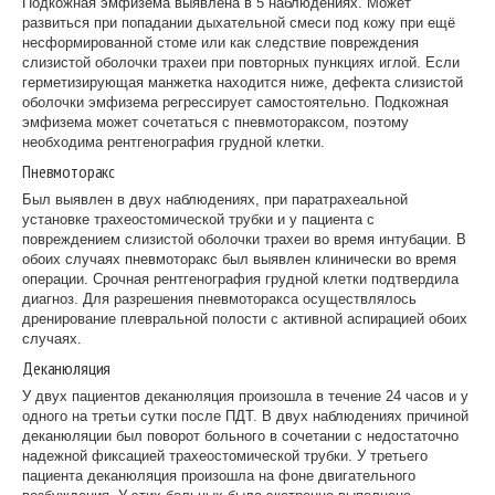
Подкожная эмфизема выявлена в 5 наблюдениях. Может
развиться при попадании дыхательной смеси под кожу при ещё
несформированной стоме или как следствие повреждения
слизистой оболочки трахеи при повторных пункциях иглой. Если
герметизирующая манжетка находится ниже, дефекта слизистой
оболочки эмфизема регрессирует самостоятельно. Подкожная
эмфизема может сочетаться с пневмотораксом, поэтому
необходима рентгенография грудной клетки.
Пневмоторакс
Был выявлен в двух наблюдениях, при паратрахеальной
установке трахеостомической трубки и у пациента с
повреждением слизистой оболочки трахеи во время интубации. В
обоих случаях пневмоторакс был выявлен клинически во время
операции. Срочная рентгенография грудной клетки подтвердила
диагноз. Для разрешения пневмоторакса осуществлялось
дренирование плевральной полости с активной аспирацией обоих
случаях.
Деканюляция
У двух пациентов деканюляция произошла в течение 24 часов и у
одного на третьи сутки после ПДТ. В двух наблюдениях причиной
деканюляции был поворот больного в сочетании с недостаточно
надежной фиксацией трахеостомической трубки. У третьего
пациента деканюляция произошла на фоне двигательного