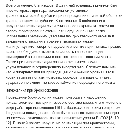
Всего отмечено 8 эпизодов. В двух наблюдениях причиной был
пневмоторакс, при паратрахеальной установке
трахеостомической трубки и при повреждении слизистой оболочки
трахеи во время интубации. В остальных 6 наблюдениях
нарушения вентиляции были связаны со вскрытием трахеи на
этапах формирования стомы, эти нарушения были легко
исправлены временным увеличением дыхательного объема и
закрытием отверстия в трахее в перерывах между
манипуляциями. Говоря о нарушениях вентиляции легких, прежде
всего, необходимо отметить опасность гиповентиляции
приводящей к гипоксемии и соответственно, гипоксии мозга.
Также при гиповентиляции развивается гиперкарбия,
усугубляющая внутричерепную гипертензию. Следует помнить,
что и гипервентиляция приводящая к снижению уровня CO2 в
крови вызывает спазм мозговых сосудов, и в ряде случаев,
существенно влияет на кровоснабжение поврежденного мозга.
Гиперкапния при бронхоскопии
Проведение бронхоскопии может приводить к нарушению
показателей вентиляции и газового состава крови, что отмечено в
ряде работ при выполнении ПДТ с бронхоскопическим контролем.
По данным исследователей не было зарегистрировано эпизодов
гипоксемии, отмечалось только повышение уровня РаCО2 [3, 10,
12]. В нашей работе нарушение вентиляции при бронхоскопии,