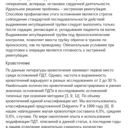
гиперкапнии, аспираци, остановке сердечной деятельности.
Идеальное решение проблемы – экстренная реинтубация.
Способом профилактики этого осложнения является строгое
соблюдение стандартной последовательности действий:
выдвижение интубационной трубки следует выполнять только
после седации, релаксации и, укладывания пациента на валик.
Выдвижение интубационной трубки под бронхоскопическим
контролем, позволяет ввести трубку обратно в трахею по
бронхоскопу, как по проводнику. Обязательным условием при
подготовке к операции является готовность к экстренной
реинтубации.
Кровотечение
По данным литературы кровотечения занимают первое место
среди осложнений ПДТ. Однако, частота и выраженность
кровотечений варьируют в разных исследованиях от 2 до 30 %.
Наибольшее количество кровотечений зарегистрировано в ранних
анализах осложнений ПДТи в исследованиях осложнений
типичных при освоении методики [3, 9, 11]. По объему
кровотечений единой классификации нет. Мы воспользовались
классификацией предложенной Dulguerov P в 1999 году [6]. В
наших наблюдениях малая кровопотеря составила 4,0%, средняя
0,6%, случаев. По мере накопления опыта и использования
модификации ПДТ, описанной в данной статье, в последние годы
в нашем отделении значительно снизилось количество