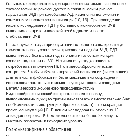
больных с синдромом внутричерепной гипертензии, выполнение
трахеостомии не рекомендуется в связи высоким риском
нарастания ВЧД при колебаниях АД, изменении положения и
изменением параметров вентиляции [10, 13]. При проведении
нашего исследования ПДТ у больных с мониторингом ВЧД
выполнялась при клинической необходимости после
стабилизации ВЧД.
В тех случаях, когда при опускании головного конца кровати до
горизонтального уровня регистрировался подъём ВЧД, ПДТ
выполнялась без валика под плечами и головным концом
кровати, поднятым на 30°. Нетипичная укладка пациента
потребовала выполнения ПДТ с видеофиброскопическим
контролем. Чтобы избежать нарушений вентиляции (гиперкапнии),
длительность фиброскопии была максимально сокращена и
использовалась только в момент пункции трахеи и заведения
металлического J-образного проводника-струны.
Видеофиброскопический контроль позволяет врачу,
выполняющему пункцию трахеи действовать самостоятельно (нет
необходимости в инструкциях бронхоскописта), что сокращает
время манипуляций [1]. В нашем исследовании отмечено 12
эпизодов подъёма ВЧД длительностью не более 2х минут с
быстрым возвратом к исходному уровню.
Подкожная эмфизема в области шеи