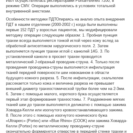
ИВЛ осуществлялась респираторами Puritan-Benett 7200, в
режиме CMV. Операции выполнялись в условиях тотальной
внутривенной анестезии.
Особенности методики ПДТОпираясь на анализ опыта внедрения
ПДТ в нашем отделении (2000-2002 г.) когда были выполнены
первые 152 ПДТ у взрослых пациентов, мы модифицировали
методику операции следующим образом: 1. Пробная пункция
трахеи всегда выполняется тонкой иглой через кожу вслед за
обработкой антисептиком хирургического поля. 2. Затем
выполняется пункция трахеи иглой с канюлей 14G. 3. По
установленной канюле в просвет трахеи проводится
металлический J-образный проводник-струна. 4. Только после
проведения проводника-струны выполняется инфильтрация
тканей передней поверхности шеи новокаином в области
будущего кожного разреза. 5. После инфильтрации, скальпелем
рассекается только кожа и величина разреза не превышает
внешний диаметр трахеостомической трубки более чем на 2-3мм.
6. Затем с помощью малого, короткого бужа осуществляется
первый этап формирования трахеостомы. 7. Раздвижение мягких
тканей шеи до трахеи выполняется деликатно с помощью зажима
Ховарда-Келли или изогнутого кровоостанавливающего зажима.
8. После этого с помощью изогнутого конического бужа
«Ultraperc» (Portex) или «Blue Rhino» (COOK) или зажима Ховарда-
Келли (Portex) по металлическому проводнику-струне
окончательно формируется отверстие в передней стенке трахеи и