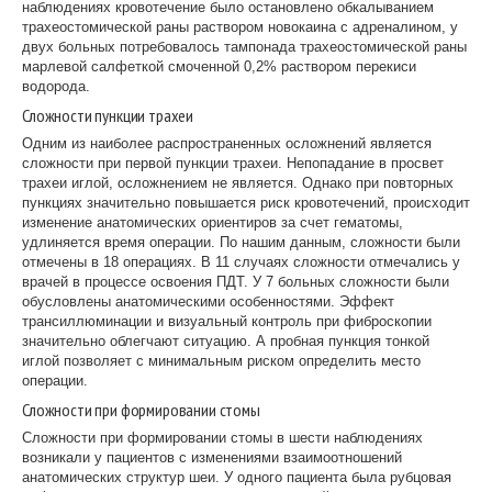
наблюдениях кровотечение было остановлено обкалыванием
трахеостомической раны раствором новокаина с адреналином, у
двух больных потребовалось тампонада трахеостомической раны
марлевой салфеткой смоченной 0,2% раствором перекиси
водорода.
Сложности пункции трахеи
Одним из наиболее распространенных осложнений является
сложности при первой пункции трахеи. Непопадание в просвет
трахеи иглой, осложнением не является. Однако при повторных
пункциях значительно повышается риск кровотечений, происходит
изменение анатомических ориентиров за счет гематомы,
удлиняется время операции. По нашим данным, сложности были
отмечены в 18 операциях. В 11 случаях сложности отмечались у
врачей в процессе освоения ПДТ. У 7 больных сложности были
обусловлены анатомическими особенностями. Эффект
трансиллюминации и визуальный контроль при фиброскопии
значительно облегчают ситуацию. А пробная пункция тонкой
иглой позволяет с минимальным риском определить место
операции.
Сложности при формировании стомы
Сложности при формировании стомы в шести наблюдениях
возникали у пациентов с изменениями взаимоотношений
анатомических структур шеи. У одного пациента была рубцовая