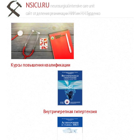
NSICU.RU
neurosurgical intensive care unit
сайт отделения реанимации НИИ им Н.Н. Бурденко
Курсы повышения квалификации
Внутричерепная гипертензия