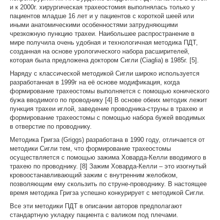
и к 2000г. хирургическая трахеостомия выполнялась только у
пациентов младше 16 лет и у пациентов с короткой шеей или
иными анатомическими особенностями затрудняющими
чрезкожную пункцию трахеи. Наибольшее распространение в
мире получила очень удобная и технологичная методика ПДТ,
созданная на основе урологического набора расширителей,
которая была предложена доктором Сигли (Ciaglia) в 1985г. [5].
Наряду с классической методикой Сигли широко используется
разработанная в 1999г на её основе модификация, когда
формирование трахеостомы выполняется с помощью конического
бужа вводимого по проводнику [4] В основе обеих методик лежит
пункция трахеи иглой, заведение проводника-струны в трахею и
формирование трахеостомы с помощью набора бужей вводимых
в отверстие по проводнику.
Методика Григза (Griggs) разработана в 1990 году, отличается от
методики Сигли тем, что формирование трахеостомы
осуществляется с помощью зажима Ховарда-Келли вводимого в
трахею по проводнику. [8] Зажим Ховарда-Келли – это изогнутый
кровоостанавливающий зажим с внутренним желобком,
позволяющим ему скользить по струне-проводнику. В настоящее
время методика Григза успешно конкурирует с методикой Сигли.
Все эти методики ПДТ в описании авторов предполагают
стандартную укладку пациента с валиком под плечами.