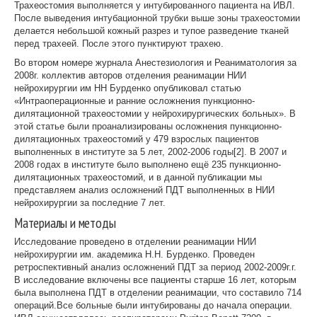
Трахеостомия выполняется у интубированного пациента на ИВЛ.
После выведения интубационной трубки выше зоны трахеостомии
делается небольшой кожный разрез и тупое разведение тканей
перед трахеей. После этого пунктируют трахею.
Во втором номере журнала Анестезиология и Реаниматология за
2008г. коллектив авторов отделения реанимации НИИ
нейрохирургии им НН Бурденко опубликовал статью
«Интраоперационные и ранние осложнения пункционно-
дилятационной трахеостомии у нейрохирургических больных». В
этой статье были проанализированы осложнения пункционно-
дилятационных трахеостомий у 479 взрослых пациентов
выполненных в институте за 5 лет, 2002-2006 годы[2]. В 2007 и
2008 годах в институте было выполнено ещё 235 пункционно-
дилятационных трахеостомий, и в данной публикации мы
представляем анализ осложнений ПДТ выполненных в НИИ
нейрохирургии за последние 7 лет.
Материалы и методы
Исследование проведено в отделении реанимации НИИ
нейрохирургии им. академика Н.Н. Бурденко. Проведен
ретроспективный анализ осложнений ПДТ за период 2002-2009г.г.
В исследование включены все пациенты старше 16 лет, которым
была выполнена ПДТ в отделении реанимации, что составило 714
операций.Все больные были интубированы до начала операции.