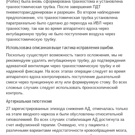
(Portex) была вновь сформирована трахеостома и установлена
трахеостомическая трубка. После завершения ПДТ
пневмотораксдренирован и разрешен. Во втором наблюдении
предположение, что трахеостомическая трубка установлена
паратрахеально было сделано до перехода на ИВЛ через
трахеостому, так как во время аппаратного вдоха через
интубационную трубку не было поступления воздуха через
трахеостомическую трубку.
Использована описанная выше тактика исправления ошибки.
Поскольку существует возможность такого осложнения, мы не
рекомендуем удалять интубационную трубку, до подтверждения
адекватной вентиляции через трахеостомическую трубку и её
надежной фиксации. На всех этапах операции следует во время
аппаратного вдоха контролировать поступление дыхательной
смеси через пункционную иглу или формируемую стому. Во всех
сложных случаях следует использовать бронхоскопический
контроль.
Артериальная гипотензия
27 зарегистрированных эпизода снижения АД, отмечалась только
на этапе вводного наркоза и были обусловлены относительной
гиповолемией. Во всех случаях стабилизация АД достигнута за
счет инфузионной терапии. Очевидно, что у пациента с
различными вариантами недостаточности кровообращения мозга,