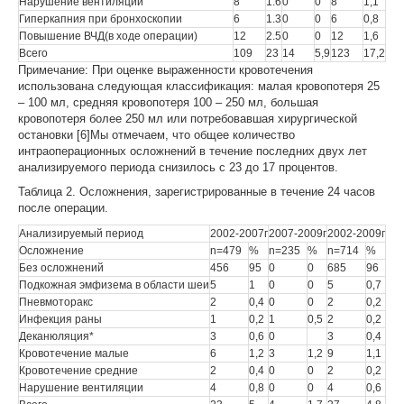
Нарушение вентиляции
8
1.6
0
0
8
1,1
Гиперкапния при бронхоскопии
6
1.3
0
0
6
0,8
Повышение ВЧД(в ходе операции)
12
2.5
0
0
12
1,6
Всего
109
23
14
5,9
123
17,2
Примечание: При оценке выраженности кровотечения
использована следующая классификация: малая кровопотеря 25
– 100 мл, средняя кровопотеря 100 – 250 мл, большая
кровопотеря более 250 мл или потребовавшая хирургической
остановки [6]Мы отмечаем, что общее количество
интраоперационных осложнений в течение последних двух лет
анализируемого периода снизилось с 23 до 17 процентов.
Таблица 2. Осложнения, зарегистрированные в течение 24 часов
после операции.
Анализируемый период
2002-2007г
2007-2009г
2002-2009г
Осложнение
n=479
%
n=235
%
n=714
%
Без осложнений
456
95
0
0
685
96
Подкожная эмфизема в области шеи
5
1
0
0
5
0,7
Пневмоторакс
2
0,4
0
0
2
0,2
Инфекция раны
1
0,2
1
0,5
2
0,2
Деканюляция*
3
0,6
0
3
0,4
Кровотечение малые
6
1,2
3
1,2
9
1,1
Кровотечение средние
2
0,4
0
0
2
0,2
Нарушение вентиляции
4
0,8
0
0
4
0,6