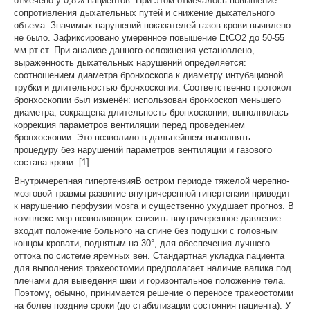
отмечено у 0,8% пациентов. При этом отмечалось повышение
сопротивления дыхательных путей и снижение дыхательного
объема. Значимых нарушений показателей газов крови выявлено
не было. Зафиксировано умеренное повышение EtCO2 до 50-55
мм.рт.ст. При анализе данного осложнения установлено,
выраженность дыхательных нарушений определяется:
соотношением диаметра бронхоскопа к диаметру интубационой
трубки и длительностью бронхоскопии. Соответственно протокол
бронхоскопии был изменён: использован бронхоскоп меньшего
диаметра, сокращена длительность бронхоскопии, выполнялась
коррекция параметров вентиляции перед проведением
бронхоскопии. Это позволило в дальнейшем выполнять
процедуру без нарушений параметров вентиляции и газового
состава крови. [1].
Внутричерепная гипертензияВ остром периоде тяжелой черепно-
мозговой травмы развитие внутричерепной гипертензии приводит
к нарушению перфузии мозга и существенно ухудшает прогноз. В
комплекс мер позволяющих снизить внутричерепное давление
входит положение больного на спине без подушки с головным
концом кровати, поднятым на 30°, для обеспечения лучшего
оттока по системе яремных вен. Стандартная укладка пациента
для выполнения трахеостомии предполагает наличие валика под
плечами для выведения шеи и горизонтальное положение тела.
Поэтому, обычно, принимается решение о переносе трахеостомии
на более поздние сроки (до стабилизации состояния пациента). У