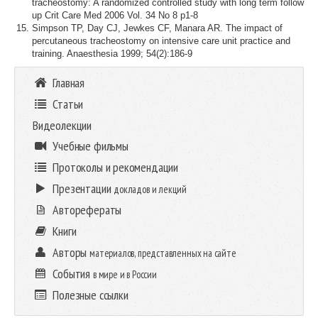
tracheostomy: A randomized controlled study with long term follow
up Crit Care Med 2006 Vol. 34 No 8 p1-8
Simpson TP, Day CJ, Jewkes CF, Manara AR. The impact of
percutaneous tracheostomy on intensive care unit practice and
training. Anaesthesia 1999; 54(2):186-9
Главная
Статьи
Видеолекции
Учебные фильмы
Протоколы и рекомендации
Презентации
докладов и лекций
Авторефераты
Книги
Авторы
материалов, представленных на сайте
События
в мире и в России
Полезные ссылки