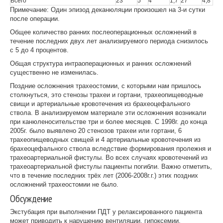
Всего
23
5
4
1,7
27
4,8
Примечание: Один эпизод деканюляции произошел на 3-и сутки
после операции.
Общее количество ранних послеоперационных осложнений в
течение последних двух лет анализируемого периода снизилось
с 5 до 4 процентов.
Общая структура интраоперационных и ранних осложнений
существенно не изменилась.
Поздние осложнения трахеостомии, с которыми нам пришлось
столкнуться, это стенозы трахеи и гортани, трахеопищеводные
свищи и артериальные кровотечения из брахеоцефального
ствола. В анализируемом материале эти осложнения возникали
при канюленосительстве три и более месяцев. С 1998г. до конца
2005г. было выявлено 20 стенозов трахеи или гортани, 6
трахеопищеводных свищей и 4 артериальные кровотечения из
брахеоцефального ствола вследствие формирования пролежня и
трахеоартериальной фистулы. Во всех случаях кровотечений из
трахеоартериальной фистулы пациенты погибли. Важно отметить,
что в течение последних трёх лет (2006-2008г.г.) этих поздних
осложнений трахеостомии не было.
Обсуждение
Экстубация при выполнении ПДТ у релаксированного пациента
может приводить к нарушению вентиляции, гипоксемии,