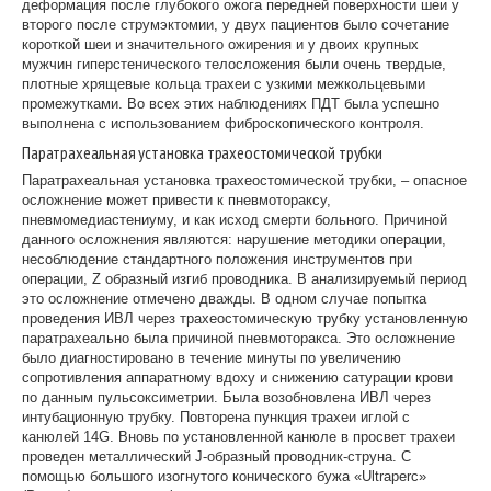
деформация после глубокого ожога передней поверхности шеи у
второго после струмэктомии, у двух пациентов было сочетание
короткой шеи и значительного ожирения и у двоих крупных
мужчин гиперстенического телосложения были очень твердые,
плотные хрящевые кольца трахеи с узкими межкольцевыми
промежутками. Во всех этих наблюдениях ПДТ была успешно
выполнена с использованием фиброскопического контроля.
Паратрахеальная установка трахеостомической трубки
Паратрахеальная установка трахеостомической трубки, – опасное
осложнение может привести к пневмотораксу,
пневмомедиастениуму, и как исход смерти больного. Причиной
данного осложнения являются: нарушение методики операции,
несоблюдение стандартного положения инструментов при
операции, Z образный изгиб проводника. В анализируемый период
это осложнение отмечено дважды. В одном случае попытка
проведения ИВЛ через трахеостомическую трубку установленную
паратрахеально была причиной пневмоторакса. Это осложнение
было диагностировано в течение минуты по увеличению
сопротивления аппаратному вдоху и снижению сатурации крови
по данным пульсоксиметрии. Была возобновлена ИВЛ через
интубационную трубку. Повторена пункция трахеи иглой с
канюлей 14G. Вновь по установленной канюле в просвет трахеи
проведен металлический J-образный проводник-струна. С
помощью большого изогнутого конического бужа «Ultraperc»