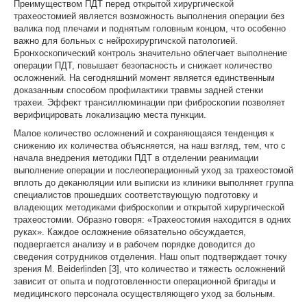
Преимуществом ПДТ перед открытой хирургической
трахеостомией является возможность выполнения операции без
валика под плечами и поднятым головным концом, что особенно
важно для больных с нейрохирургичской патологией.
Бронхоскопический контроль значительно облегчает выполнение
операции ПДТ, повышает безопасность и снижает количество
осложнений. На сегодняшний момент является единственным
доказанным способом профилактики травмы задней стенки
трахеи. Эффект трансиллюминации при фиброскопии позволяет
верифицировать локализацию места пункции.
Малое количество осложнений и сохраняющаяся тенденция к
снижению их количества объясняется, на наш взгляд, тем, что с
начала внедрения методики ПДТ в отделении реанимации
выполнение операции и послеоперационный уход за трахеостомой
вплоть до деканюляции или выписки из клиники выполняет группа
специалистов прошедших соответствующую подготовку и
владеющих методиками фиброскопии и открытой хирургической
трахеостомии. Образно говоря: «Трахеостомия находится в одних
руках». Каждое осложнение обязательно обсуждается,
подвергается анализу и в рабочем порядке доводится до
сведения сотрудников отделения. Наш опыт подтверждает точку
зрения M. Beiderlinden [3], что количество и тяжесть осложнений
зависит от опыта и подготовленности операционной бригады и
медицинского персонала осуществляющего уход за больным.