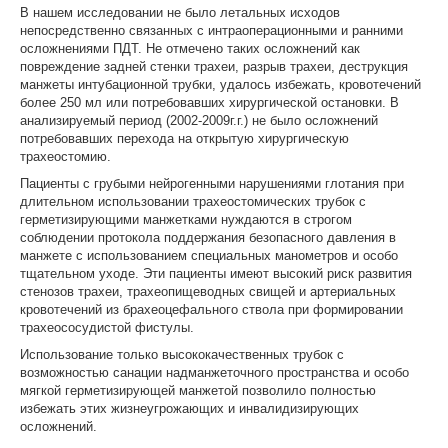
В нашем исследовании не было летальных исходов
непосредственно связанных с интраоперационными и ранними
осложнениями ПДТ. Не отмечено таких осложнений как
повреждение задней стенки трахеи, разрыв трахеи, деструкция
манжеты интубационной трубки, удалось избежать, кровотечений
более 250 мл или потребовавших хирургической остановки. В
анализируемый период (2002-2009г.г.) не было осложнений
потребовавших перехода на открытую хирургическую
трахеостомию.
Пациенты с грубыми нейрогенными нарушениями глотания при
длительном использовании трахеостомических трубок с
герметизирующими манжетками нуждаются в строгом
соблюдении протокола поддержания безопасного давления в
манжете с использованием специальных манометров и особо
тщательном уходе. Эти пациенты имеют высокий риск развития
стенозов трахеи, трахеопищеводных свищей и артериальных
кровотечений из брахеоцефального ствола при формировании
трахеососудистой фистулы.
Использование только высококачественных трубок с
возможностью санации надманжеточного пространства и особо
мягкой герметизирующей манжетой позволило полностью
избежать этих жизнеугрожающих и инвалидизирующих
осложнений.