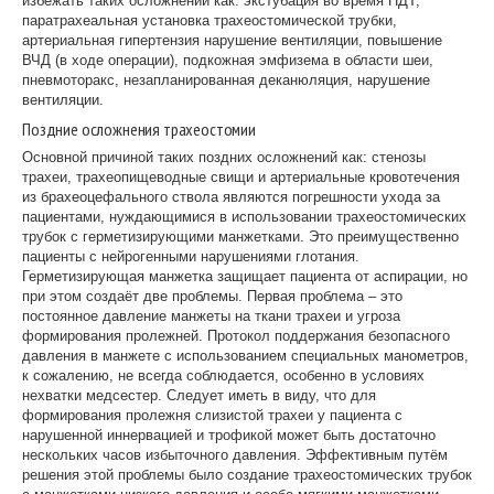
избежать таких осложнений как: экстубация во время ПДТ,
паратрахеальная установка трахеостомической трубки,
артериальная гипертензия нарушение вентиляции, повышение
ВЧД (в ходе операции), подкожная эмфизема в области шеи,
пневмоторакс, незапланированная деканюляция, нарушение
вентиляции.
Поздние осложнения трахеостомии
Основной причиной таких поздних осложнений как: стенозы
трахеи, трахеопищеводные свищи и артериальные кровотечения
из брахеоцефального ствола являются погрешности ухода за
пациентами, нуждающимися в использовании трахеостомических
трубок с герметизирующими манжетками. Это преимущественно
пациенты с нейрогенными нарушениями глотания.
Герметизирующая манжетка защищает пациента от аспирации, но
при этом создаёт две проблемы. Первая проблема – это
постоянное давление манжеты на ткани трахеи и угроза
формирования пролежней. Протокол поддержания безопасного
давления в манжете с использованием специальных манометров,
к сожалению, не всегда соблюдается, особенно в условиях
нехватки медсестер. Следует иметь в виду, что для
формирования пролежня слизистой трахеи у пациента с
нарушенной иннервацией и трофикой может быть достаточно
нескольких часов избыточного давления. Эффективным путём
решения этой проблемы было создание трахеостомических трубок