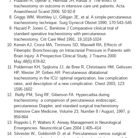
Flaatten H, Gjerde S, Heimdal JH, Aardal S. The effect of
tracheostomy on outcome in intensive care unit patients. Acta
Anaesthesiol Scand 2006; 50:92-8
Griggs WM, Worthley LI, Gilligan JE, et al. A simple percutaneous
tracheostomy technique. Surg Gynecol Obstet 1990; 170:543–545
Hazard P, Jones C, Benitone J Comparative clinical trial of
standard operative tracheostomy with percutaneous
tracheostomy. Crit Care Med 1991, 19,1018-1024
Kerwin AJ, Croce MA, Timmons SD, Maxwell RA, Effects of
Fiberoptic Bronchoscopy on Intracranial Pressure in Patients with
Brain Injury: A Prospective Clinical Study, J Trauma 2000
May;48(5):878-82;
Polderman KH, Spijkstra JJ, de Bree R, Christiaans HM, Gelissen
HP, Wester JP, Girbes AR: Percutaneous dilatational
tracheostomy in the ICU: optimal organization, low complication
rates, and description of a new complication. Chest 2003, 123:
1595-1602
.
Reilly PM, Sing RF, Giberson FA. Hypercarbia during
tracheostomy: a comparison of percutaneous endoscopic,
percutaneous Doppler, and standard surgical tracheostomy
Intensive Care Medicine, Volume 23, Number 8 / August, 1997, p
859-864
Roppolo L P, Walters K: Airway Management in Neurological
Emergencies. Neurocritical Care 2004 1:405–414
Silvester W., Goldsmith D. et al. Percutaneous versus surgical