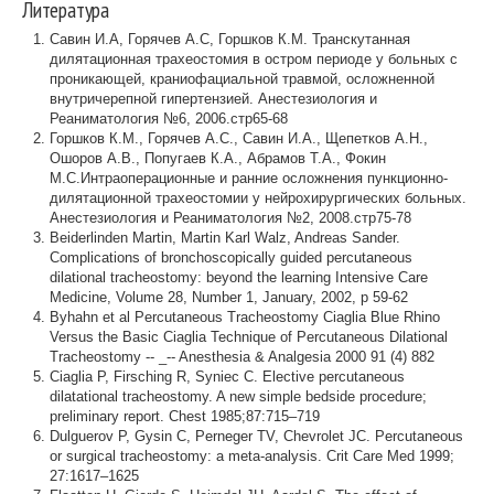
Литература
Савин И.А, Горячев А.С, Горшков К.М. Транскутанная
дилятационная трахеостомия в остром периоде у больных с
проникающей, краниофациальной травмой, осложненной
внутричерепной гипертензией. Анестезиология и
Реаниматология №6, 2006.стр65-68
Горшков К.М., Горячев А.С., Савин И.А., Щепетков А.Н.,
Ошоров А.В., Попугаев К.А., Абрамов Т.А., Фокин
М.С.Интраоперационные и ранние осложнения пункционно-
дилятационной трахеостомии у нейрохирургических больных.
Анестезиология и Реаниматология №2, 2008.стр75-78
Beiderlinden Martin, Martin Karl Walz, Andreas Sander.
Complications of bronchoscopically guided percutaneous
dilational tracheostomy: beyond the learning Intensive Care
Medicine, Volume 28, Number 1, January, 2002, p 59-62
Byhahn et al Percutaneous Tracheostomy Ciaglia Blue Rhino
Versus the Basic Ciaglia Technique of Percutaneous Dilational
Tracheostomy -- _-- Anesthesia & Analgesia 2000 91 (4) 882
Ciaglia P, Firsching R, Syniec C. Elective percutaneous
dilatational tracheostomy. A new simple bedside procedure;
preliminary report. Chest 1985;87:715–719
Dulguerov P, Gysin C, Perneger TV, Chevrolet JC. Percutaneous
or surgical tracheostomy: a meta-analysis. Crit Care Med 1999;
27:1617–1625