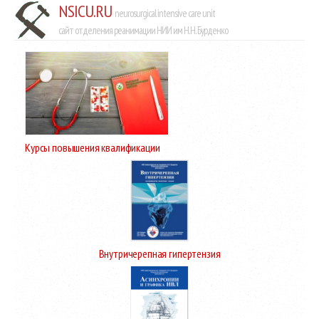
NSICU.RU
neurosurgical intensive care unit
сайт отделения реанимации НИИ им Н.Н. Бурденко
Курсы повышения квалификации
Внутричерепная гипертензия