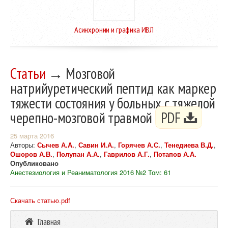
Асинхронии и графика ИВЛ
Статьи
→ Мозговой
натрийуретический пептид как маркер
тяжести состояния у больных с тяжелой
черепно-мозговой травмой
PDF
25 марта 2016
Авторы:
Сычев А.А.
,
Савин И.А.
,
Горячев А.С.
,
Тенедиева В.Д.
,
Ошоров А.В.
,
Полупан А.А.
,
Гаврилов А.Г.
,
Потапов А.А.
Опубликовано
Анестезиология и Реаниматология 2016 №2 Том: 61
Скачать статью.pdf
Главная