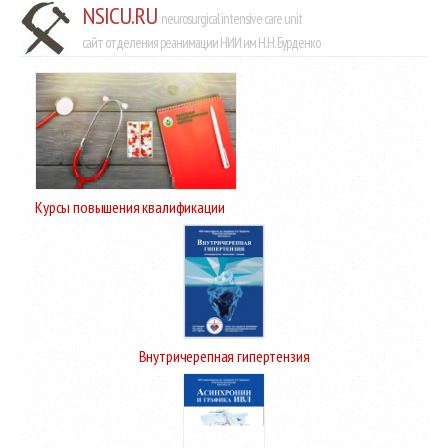
NSICU.RU
neurosurgical intensive care unit
сайт отделения реанимации НИИ им Н.Н. Бурденко
Курсы повышения квалификации
Внутричерепная гипертензия