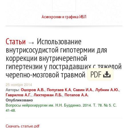
Асинхронии и графика ИВЛ
Статьи
→ Использование
внутрисосудистой гипотермии для
коррекции внутричерепной
гипертензии у пострадавших с тяжелой
черепно-мозговой травмой
PDF
25 ноября 2014
Авторы:
Ошоров А.В.
,
Попугаев К.А
,
Савин И.А.
,
Лубнин А.Ю.
,
Гаврилов А.Г.
,
Лихтерман Л.Б.
,
Потапов А.А.
Опубликовано
Вопросы нейрохирургии им. Н.Н. Бурденко. 2014. Т. 78. № 5. С.
41-48.
Скачать статью.pdf