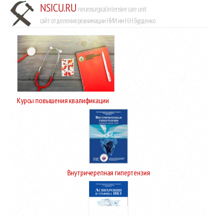
NSICU.RU
neurosurgical intensive care unit
сайт отделения реанимации НИИ им Н.Н. Бурденко
Курсы повышения квалификации
Внутричерепная гипертензия