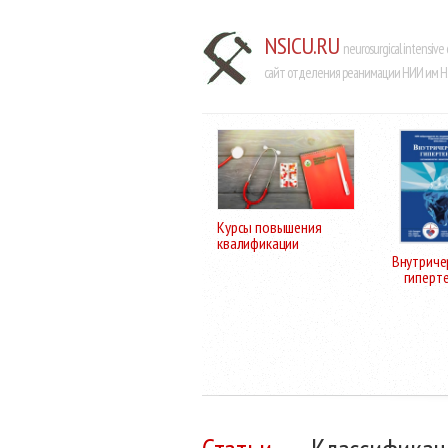
NSICU.RU
neurosurgical intensive 
сайт отделения реанимации НИИ им Н.
Курсы повышения
квалификации
Внутриче
гиперт