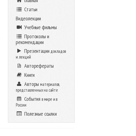
Главная
Статьи
Видеолекции
Учебные фильмы
Протоколы и
рекомендации
Презентации
докладов
и лекций
Авторефераты
Книги
Авторы
материалов,
представленных на сайте
События
в мире и в
России
Полезные ссылки