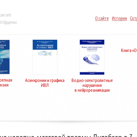
care unit
О сайте
История
Сот
Н. Бурденко
Книга «
репная
Асинхронии и графика
Водно-электролитные
ензия
ИВЛ
нарушения
в нейрореанимации