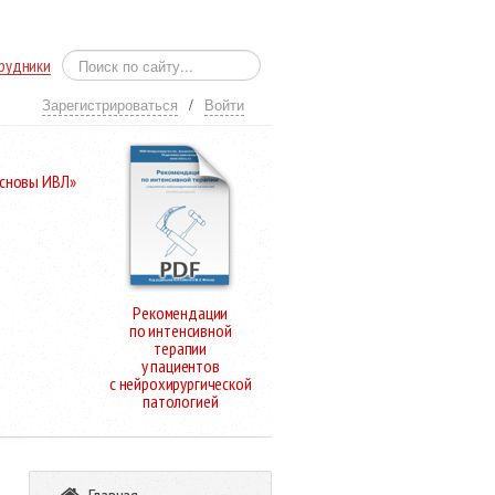
рудники
Зарегистрироваться
/
Войти
Основы ИВЛ»
Рекомендации
по интенсивной
терапии
у пациентов
с нейрохирургической
патологией