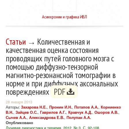
Асинхронии и графика ИВЛ
Статьи
→ Количественная и
качественная оценка состояния
проводящих путей головного мозга с
помощью диффузно-тензорной
магнитно-резонансной томографии в
норме и при диффузных аксональных
повреждениях
PDF
28 января 2013
Авторы:
Захарова Н.Е.
,
Пронин И.Н.
,
Потапов А.А.
,
Корниенко
В.Н.
,
Зайцев О.С.
,
Гаврилов А.Г.
,
Кравчук А.Д.
,
Ошоров А.В.
,
Сычев А.А.
,
Александрова Е.В.
,
Полупан А.А.
Опубликовано
Лучевая диагностика и терапия. 2012. № 3. С. 92-108.