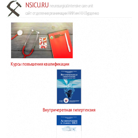
NSICU.RU
neurosurgical intensive care unit
сайт отделения реанимации НИИ им Н.Н. Бурденко
Курсы повышения квалификации
Внутричерепная гипертензия