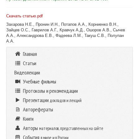
Скачать статью.pdf
Захарова Н.Е., Пронин И.Н., Потапов А.А., Корниенко В.Н.,
Зайцев О.С., Гаврилов А.Г., Кравчук А.Д., Ошоров А.В., Сычев
А.А., Александрова Е.В., Фадеева Л.М., Такуш С.В., Полупан
А.А.
Главная
Статьи
Видеолекции
Учебные фильмы
Протоколы и рекомендации
Презентации
докладов и лекций
Авторефераты
Книги
Авторы
материалов, представленных на сайте
События
в мире и в России