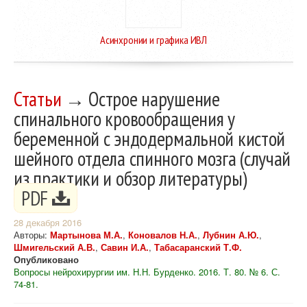
Асинхронии и графика ИВЛ
Статьи
→ Острое нарушение
спинального кровообращения у
беременной с эндодермальной кистой
шейного отдела спинного мозга (случай
из практики и обзор литературы)
PDF
28 декабря 2016
Авторы:
Мартынова М.А.
,
Коновалов Н.А.
,
Лубнин А.Ю.
,
Шмигельский А.В.
,
Савин И.А.
,
Табасаранский Т.Ф.
Опубликовано
Вопросы нейрохирургии им. Н.Н. Бурденко. 2016. Т. 80. № 6. С.
74-81.