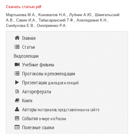
Скачать статью.pdf
Мартынова М.А., Коновалов Н.А., Лубнин А.Ю., Шмигельский
А.В., Савин И.А., Табасаранский Т.Ф., Ахвледиани К.Н.,
Синбухова Е.В., Оноприенко Р.А.
Главная
Статьи
Видеолекции
Учебные фильмы
Протоколы и рекомендации
Презентации
докладов и лекций
Авторефераты
Книги
Авторы
материалов, представленных на сайте
События
в мире и в России
Полезные ссылки