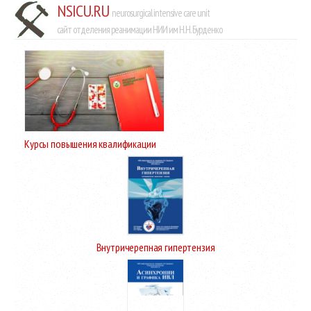
NSICU.RU
neurosurgical intensive care unit
сайт отделения реанимации НИИ им Н.Н. Бурденко
Курсы повышения квалификации
Внутричерепная гипертензия