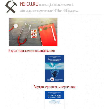
NSICU.RU
neurosurgical intensive care unit
сайт отделения реанимации НИИ им Н.Н. Бурденко
Курсы повышения квалификации
Внутричерепная гипертензия