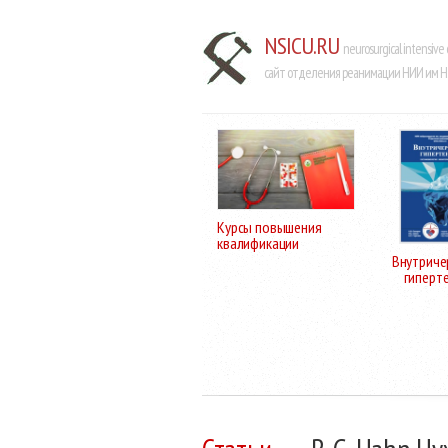
NSICU.RU
neurosurgical intensive 
сайт отделения реанимации НИИ им Н.
Курсы повышения
квалификации
Внутриче
гиперт