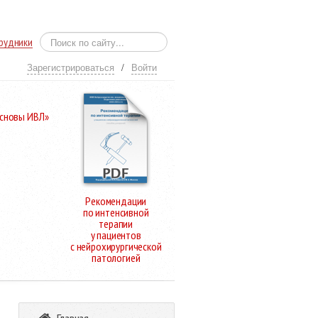
рудники
Зарегистрироваться
/
Войти
Основы ИВЛ»
Рекомендации
по интенсивной
терапии
у пациентов
с нейрохирургической
патологией