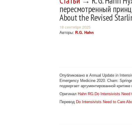
Статьи
→ R. G. Hahn Ну
пересмотренный принцип
About the Revised Starli
18 сентября 2025
Авторы:
R.G. Hahn
Опубликовано в Annual Update in Intensi
Emergency Medicine 2020. Cham: Springer 
подвергает аргументированной критике п
Оригинал
Hahn RG.Do Intensivists Need t
Перевод
Do Intensivists Need to Care Abo