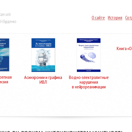
care unit
О сайте
История
Сот
Н. Бурденко
Книга «
репная
Асинхронии и графика
Водно-электролитные
ензия
ИВЛ
нарушения
в нейрореанимации