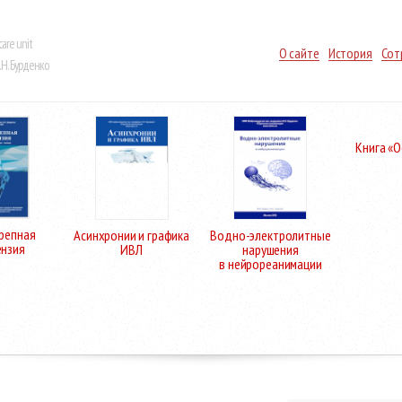
care unit
О сайте
История
Сот
Н. Бурденко
Книга «
репная
Асинхронии и графика
Водно-электролитные
ензия
ИВЛ
нарушения
в нейрореанимации