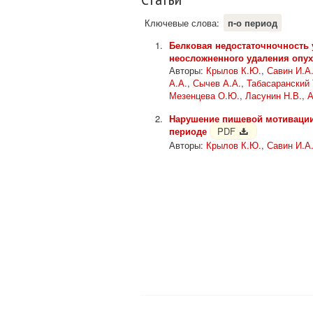
Ключевые слова:
п-о период
Белковая недостаточночность
неосложненного удаления опух
Авторы:
Крылов К.Ю.
,
Савин И.А
А.А.
,
Сычев А.А.
,
Табасаранский 
Мезенцева О.Ю.
,
Ласунин Н.В.
,
А
Нарушение пищевой мотивации
периоде
PDF
Авторы:
Крылов К.Ю.
,
Савин И.А