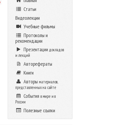
Главная
о
Статьи
Видеолекции
Учебные фильмы
Протоколы и
рекомендации
Презентации
докладов
и лекций
Авторефераты
Книги
Авторы
материалов,
представленных на сайте
События
в мире и в
России
Полезные ссылки