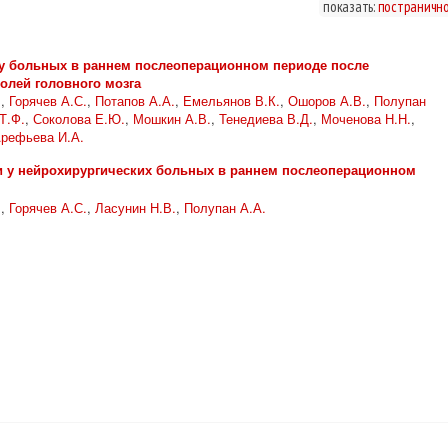
показать:
постраничн
 у больных в раннем послеоперационном периоде после
олей головного мозга
.
,
Горячев А.С.
,
Потапов А.А.
,
Емельянов В.К.
,
Ошоров А.В.
,
Полупан
Т.Ф.
,
Соколова Е.Ю.
,
Мошкин А.В.
,
Тенедиева В.Д.
,
Моченова Н.Н.
,
рефьева И.А.
 у нейрохирургических больных в раннем послеоперационном
.
,
Горячев А.С.
,
Ласунин Н.В.
,
Полупан А.А.