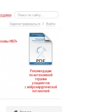
рудники
Зарегистрироваться
/
Войти
Основы ИВЛ»
Рекомендации
по интенсивной
терапии
у пациентов
с нейрохирургической
патологией