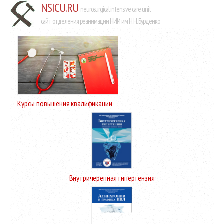
NSICU.RU
neurosurgical intensive care unit
сайт отделения реанимации НИИ им Н.Н. Бурденко
Курсы повышения квалификации
Внутричерепная гипертензия