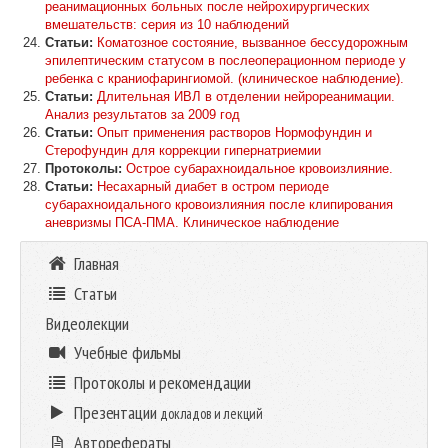
реанимационных больных после нейрохирургических
вмешательств: серия из 10 наблюдений
Статьи:
Коматозное состояние, вызванное бессудорожным
эпилептическим статусом в послеоперационном периоде у
ребенка с краниофарингиомой. (клиническое наблюдение).
Статьи:
Длительная ИВЛ в отделении нейрореанимации.
Анализ результатов за 2009 год
Статьи:
Опыт применения растворов Нормофундин и
Стерофундин для коррекции гипернатриемии
Протоколы:
Острое субарахноидальное кровоизлияние.
Статьи:
Несахарный диабет в остром периоде
субарахноидального кровоизлияния после клипирования
аневризмы ПСА-ПМА. Клиническое наблюдение
Главная
Статьи
Видеолекции
Учебные фильмы
Протоколы и рекомендации
Презентации
докладов и лекций
Авторефераты