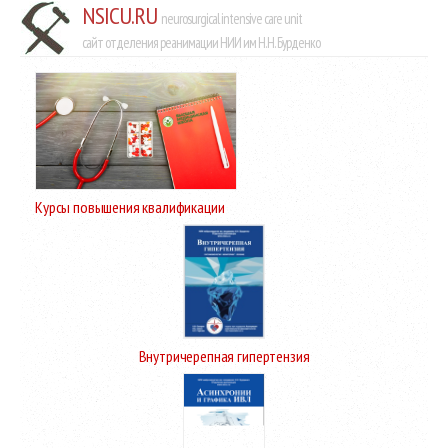
NSICU.RU
neurosurgical intensive care unit
сайт отделения реанимации НИИ им Н.Н. Бурденко
Курсы повышения квалификации
Внутричерепная гипертензия