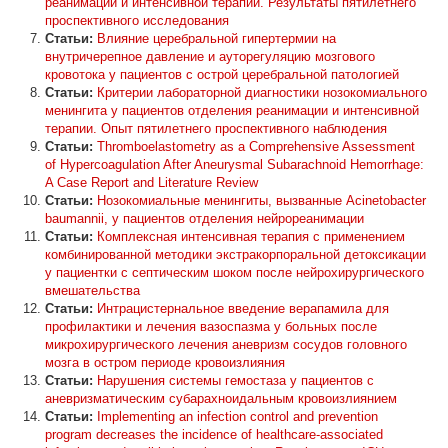
реанимации и интенсивной терапии. Результаты пятилетнего
проспективного исследования
Статьи:
Влияние церебральной гипертермии на
внутричерепное давление и ауторегуляцию мозгового
кровотока у пациентов с острой церебральной патологией
Статьи:
Критерии лабораторной диагностики нозокомиального
менингита у пациентов отделения реанимации и интенсивной
терапии. Опыт пятилетнего проспективного наблюдения
Статьи:
Thromboelastometry as a Comprehensive Assessment
of Hypercoagulation After Aneurysmal Subarachnoid Hemorrhage:
A Case Report and Literature Review
Статьи:
Нозокомиальные менингиты, вызванные Acinetobacter
baumannii, у пациентов отделения нейрореанимации
Статьи:
Комплексная интенсивная терапия с применением
комбинированной методики экстракорпоральной детоксикации
у пациентки с септическим шоком после нейрохирургического
вмешательства
Статьи:
Интрацистернальное введение верапамила для
профилактики и лечения вазоспазма у больных после
микрохирургического лечения аневризм сосудов головного
мозга в остром периоде кровоизлияния
Статьи:
Нарушения системы гемостаза у пациентов с
аневризматическим субарахноидальным кровоизлиянием
Статьи:
Implementing an infection control and prevention
program decreases the incidence of healthcare-associated