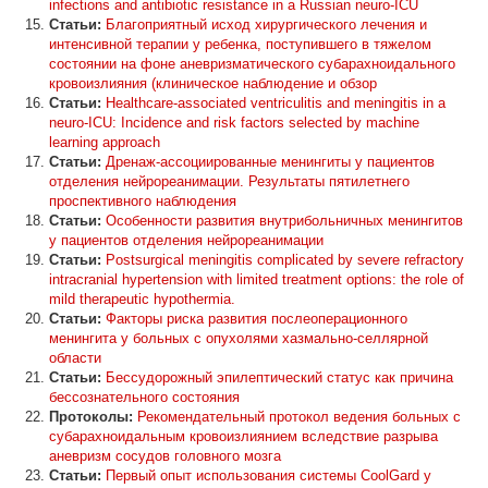
infections and antibiotic resistance in a Russian neuro-ICU
Статьи:
Благоприятный исход хирургического лечения и
интенсивной терапии у ребенка, поступившего в тяжелом
состоянии на фоне аневризматического субарахноидального
кровоизлияния (клиническое наблюдение и обзор
Статьи:
Healthcare-associated ventriculitis and meningitis in a
neuro-ICU: Incidence and risk factors selected by machine
learning approach
Статьи:
Дренаж-ассоциированные менингиты у пациентов
отделения нейрореанимации. Результаты пятилетнего
проспективного наблюдения
Статьи:
Особенности развития внутрибольничных менингитов
у пациентов отделения нейрореанимации
Статьи:
Postsurgical meningitis complicated by severe refractory
intracranial hypertension with limited treatment options: the role of
mild therapeutic hypothermia.
Статьи:
Факторы риска развития послеоперационного
менингита у больных с опухолями хазмально-селлярной
области
Статьи:
Бессудорожный эпилептический статус как причина
бессознательного состояния
Протоколы:
Рекомендательный протокол ведения больных с
субарахноидальным кровоизлиянием вследствие разрыва
аневризм сосудов головного мозга
Статьи:
Первый опыт иcпользования системы CoolGard у