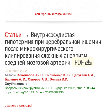
Асинхронии и графика ИВЛ
Статьи
→ Внутрисосудистая
гипотермия при церебральной ишемии
после микрохирургического
клипирования сложных аневризм
средней мозговой артерии
PDF
28 января 2022
Авторы:
Коновалов Ан.Н.
,
Пилипенко Ю.В.
,
Царукаев Б.А.
,
Баранич А. И.
,
Ошоров А.В.
,
Элиава И.И.
Опубликовано
Вопросы нейрохирургии им. Н.Н. Бурденко 2022, №2, с. 36-44
https://doi.org/10.17116/neiro20228602136
скачать статью.pdf