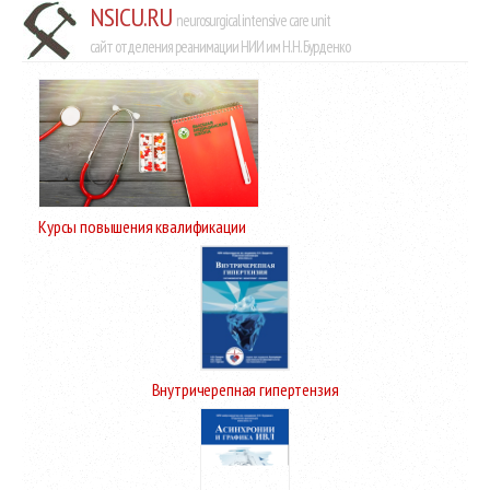
NSICU.RU
neurosurgical intensive care unit
сайт отделения реанимации НИИ им Н.Н. Бурденко
Курсы повышения квалификации
Внутричерепная гипертензия