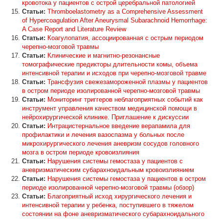
кровотока у пациентов с острой церебральной патологией
Статьи:
Thromboelastometry as a Comprehensive Assessment
of Hypercoagulation After Aneurysmal Subarachnoid Hemorrhage:
A Case Report and Literature Review
Статьи:
Коагулопатия, ассоциированная с острым периодом
черепно-мозговой травмы
Статьи:
Клинические и магнитно-резонансные
томографические предикторы длительности комы, объема
интенсивной терапии и исходов при черепно-мозговой травме
Статьи:
Трансфузия свежезамороженной плазмы у пациентов
в остром периоде изолированной черепно-мозговой травмы
Статьи:
Мониторинг триггеров неблагоприятных событий как
инструмент управления качеством медицинской помощи в
нейрохирургической клинике. Приглашение к дискуссии
Статьи:
Интрацистернальное введение верапамила для
профилактики и лечения вазоспазма у больных после
микрохирургического лечения аневризм сосудов головного
мозга в остром периоде кровоизлияния
Статьи:
Нарушения системы гемостаза у пациентов с
аневризматическим субарахноидальным кровоизлиянием
Статьи:
Нарушения системы гемостаза у пациентов в остром
периоде изолированной черепно-мозговой травмы (обзор)
Статьи:
Благоприятный исход хирургического лечения и
интенсивной терапии у ребенка, поступившего в тяжелом
состоянии на фоне аневризматического субарахноидального