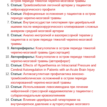
остром периоде тяжелой черепно-мозговой травмы
Статьи:
Тромбоэмболия легочной артерии у пациентов
нейрохирургического профиля
Статьи:
Инфекционные осложнения у пациентов в остром
периоде черепно-мозговой травмы
Статьи:
Внутрисосудистая гипотермия при церебральной
ишемии после микрохирургического клипирования сложных
аневризм средней мозговой артерии
Статьи:
Анализ инотропной и вазопрессорной терапии у
пациентов в остром периоде тяжелой черепно-мозговой
травмы
Авторефераты:
Коагулопатии в остром периоде тяжелой
черепно-мозговой травмы (диссертация)
Авторефераты:
Коагулопатии в остром периоде тяжелой
черепно-мозговой травмы (автореферат)
Статьи:
Effects of Hyperthermia on Intracranial Pressure and
Cerebral Autoregulation in Patients with an Acute Brain Injury
Статьи:
Антикоагулянтная профилактика венозно-
тромбоэмболических осложнений в остром периоде
изолированной черепно-мозговой травмы
Статьи:
Использование левосимендана при лечении
нейрогенной стрессорной кардиомиопатии у пациентки с
субарахноидальным кровоизлиянием
Статьи:
Влияние церебральной гипертермии на
внутричерепное давление и ауторегуляцию мозгового