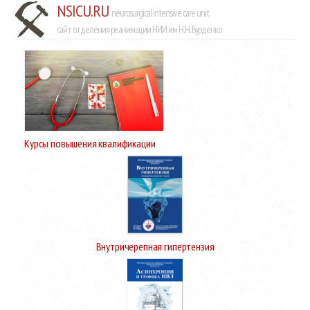
NSICU.RU
neurosurgical intensive care unit
сайт отделения реанимации НИИ им Н.Н. Бурденко
Курсы повышения квалификации
Внутричерепная гипертензия