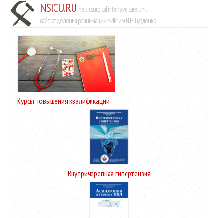
NSICU.RU
neurosurgical intensive care unit
сайт отделения реанимации НИИ им Н.Н. Бурденко
Курсы повышения квалификации
Внутричерепная гипертензия