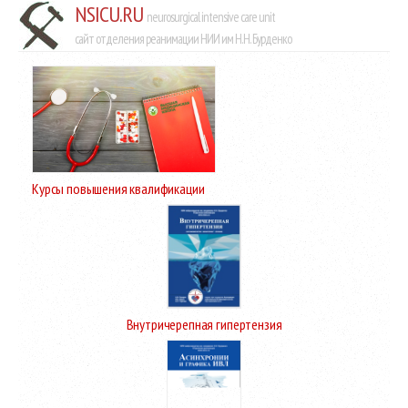
NSICU.RU
neurosurgical intensive care unit
сайт отделения реанимации НИИ им Н.Н. Бурденко
Курсы повышения квалификации
Внутричерепная гипертензия