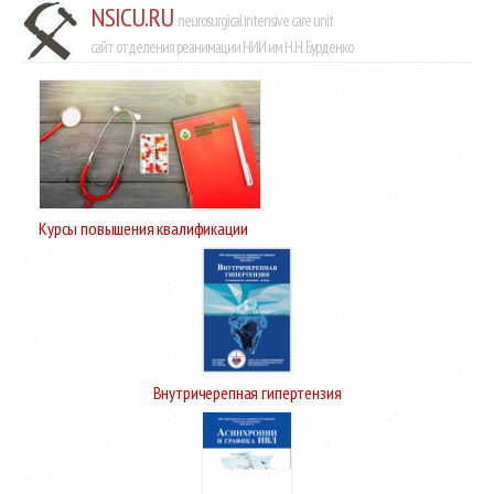
NSICU.RU
neurosurgical intensive care unit
сайт отделения реанимации НИИ им Н.Н. Бурденко
Курсы повышения квалификации
Внутричерепная гипертензия