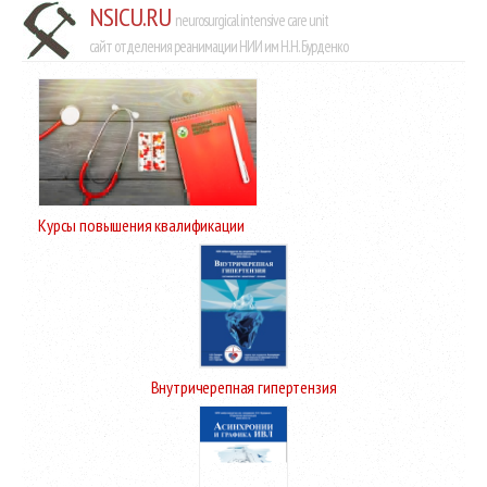
NSICU.RU
neurosurgical intensive care unit
сайт отделения реанимации НИИ им Н.Н. Бурденко
Курсы повышения квалификации
Внутричерепная гипертензия