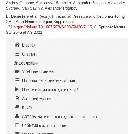
Andrey Oshorov, Anastasya Baranich, Alexander Polupan, Alexander
Sychev, Ivan Savin & Alexander Potapov
B. Depreitere et al. (eds.), Intracranial Pressure and Neuromonitoring
XVII, Acta Neurochirurgica Supplement
131,
https://doi.org/10.1007/978-3-030-59436-7_15
, © Springer Nature
Switzerland AG 2021
Главная
Статьи
Видеолекции
Учебные фильмы
Протоколы и рекомендации
Презентации
докладов и лекций
Авторефераты
Книги
Авторы
материалов, представленных на сайте
События
в мире и в России