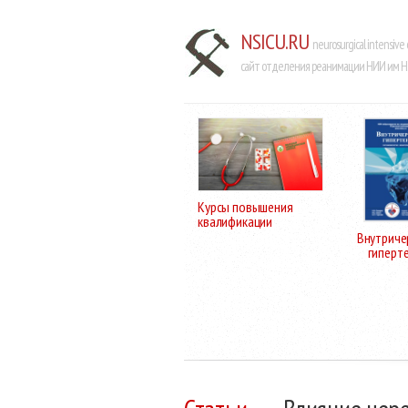
NSICU.RU
neurosurgical intensive 
сайт отделения реанимации НИИ им Н.
Курсы повышения
квалификации
Внутриче
гиперт