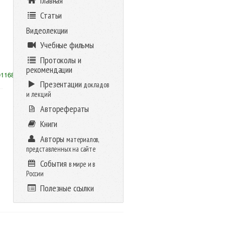
Главная
Статьи
Видеолекции
Учебные фильмы
Протоколы и
рекомендации
01168
Презентации
докладов
и лекций
Авторефераты
Книги
Авторы
материалов,
представленных на сайте
События
в мире и в
России
Полезные ссылки