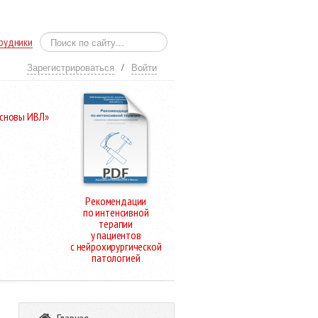
рудники
Зарегистрироваться
/
Войти
Основы ИВЛ»
Рекомендации
по интенсивной
терапии
у пациентов
с нейрохирургической
патологией