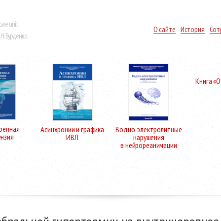
care unit
О сайте
История
Сот
Н. Бурденко
Книга «
репная
Асинхронии и графика
Водно-электролитные
ензия
ИВЛ
нарушения
в нейрореанимации