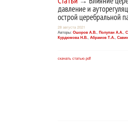
Статьи
→ Влияние цере
давление и ауторегуляц
острой церебральной п
28 августа 2021
Авторы:
Ошоров А.В.
,
Полупан А.А.
,
С
Курдюмова Н.В.
,
Абрамов Т.А.
,
Савин
скачать статью.pdf