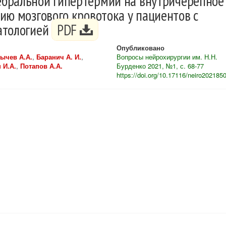
бральной гипертермии на внутричерепное
ию мозгового кровотока у пациентов с
атологией
PDF
Опубликовано
ычев А.А.
,
Баранич А. И.
,
Вопросы нейрохирургии им. Н.Н.
 И.А.
,
Потапов А.А.
Бурденко 2021, №1, с. 68-77
https://doi.org/10.17116/neiro202185