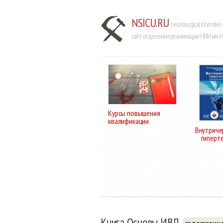
NSICU.RU
neurosurgical intensive 
сайт отделения реанимации НИИ им Н.
Курсы повышения
квалификации
Внутриче
гиперт
Книга Основы ИВЛ,