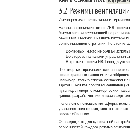
содержани
3.2 Режимы вентиляции
Имена режимов вентиляции и терминоло
На языке специалистов по ИВЛ, режим
Американской ассоциацией по респиратор
режим ИВЛ нужно: 1 назвать паттерн ИВ
вентиляционной стратегии. Но этой кл
Во-первых, никто не обязан использ
Во-вторых, на панели управления 
В-третьих, режим ИВЛ всегда уста
В-четвертых, производители аппарато
новые красивые названия или аббревиа
например, только способ согласования
вдохом «Volume controlled ventilation (V
путаницы, говоря о коммерческих назв
данное разработчиками и производителя
Поясняем с помощью метафоры: всем и
указывает полное имя, место жительств
работе «Иваныч»
Очевидно, что для адекватной настрой
особенностей каждого режима вентиляц