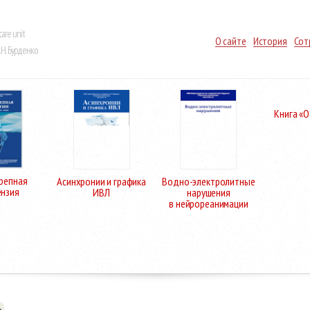
care unit
О сайте
История
Сот
Н. Бурденко
Книга «
репная
Асинхронии и графика
Водно-электролитные
ензия
ИВЛ
нарушения
в нейрореанимации