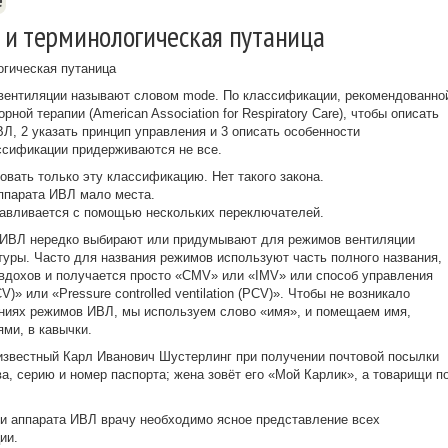
е
 и терминологическая путаница
гическая путаница
 вентиляции называют словом mode. По классификации, рекомендованно
ной терапии (American Association for Respiratory Care), чтобы описать
Л, 2 указать принцип управления и 3 описать особенности
ассификации придерживаются не все.
овать только эту классификацию. Нет такого закона.
аппарата ИВЛ мало места.
навливается с помощью нескольких переключателей.
в ИВЛ нередко выбирают или придумывают для режимов вентиляции
туры. Часто для названия режимов используют часть полного названия,
 вдохов и получается просто «CMV» или «IMV» или способ управления
CV)» или «Pressure controlled ventilation (PCV)». Чтобы не возникало
аниях режимов ИВЛ, мы используем слово «имя», и помещаем имя,
ми, в кавычки.
звестный Карл Иванович Шустерлинг при получении почтовой посылки
а, серию и номер паспорта; жена зовёт его «Мой Карлик», а товарищи п
ки аппарата ИВЛ врачу необходимо ясное представление всех
ии.