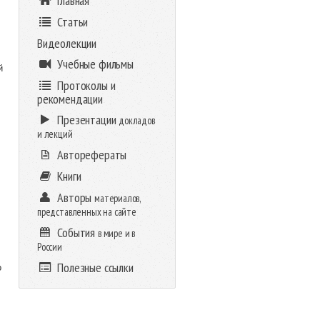
Главная
Статьи
Видеолекции
Учебные фильмы
й
Протоколы и
рекомендации
Презентации
докладов
и лекций
Авторефераты
Книги
Авторы
материалов,
представленных на сайте
События
в мире и в
России
Полезные ссылки
о