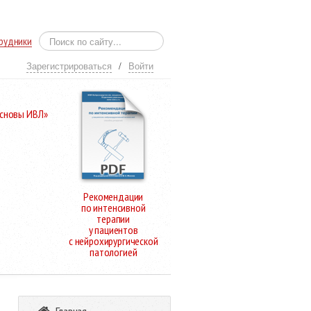
рудники
Зарегистрироваться
/
Войти
Основы ИВЛ»
Рекомендации
по интенсивной
терапии
у пациентов
с нейрохирургической
патологией