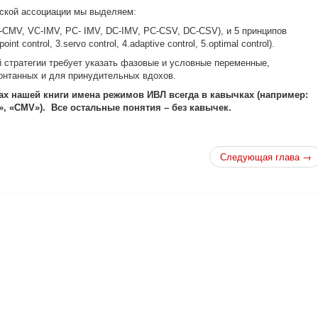
ской ассоциации мы выделяем:
CMV, VC-IMV, PC- IMV, DC-IMV, PC-CSV, DC-CSV), и 5 принципов
oint control, 3.servo control, 4.adaptive control, 5.optimal control).
 стратегии требует указать фазовые и условные переменные,
нтанных и для принудительных вдохов.
цах нашей книги имена режимов ИВЛ всегда в кавычках (например:
V», «CMV»). Все остальные понятия – без кавычек.
Следующая глава →