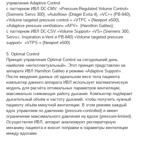
управления Adaptive Control
с паттерном ИВЛ DC-CMV: «Pressure-Regulated Volume Control»
(Siemens Servo 300), «Autoflow» (Dräger Evita 4), «VC+» (PB-840),
«Volume targeted pressure control » «VTPC » (Newport e500),
«Adaptive pressure ventilation» «APV» (Hamilton Galileo);
с паттерном ИВЛ DC-CSV:«Volume Support» «VS» (Siemens 300,
Servo-i, Inspiration e-Vent и PB-840) «Volume targeted pressure
support» «VTPS » (Newport e500)
5. Optimal Control
Принцип управления Optimal Control на сегодняшний день
наиболее «интеллектуальный». Этот принцип представлен на
аппарате ИВЛ Hamilton Galileo в режиме «Adaptive Support».
После введения данных об идеальном весе тела пациента
компьютер данного аппарата ИВЛ использует математическую
модель для расчёта оптимальных параметров вентиляции,
максимально снижающих работу дыхания. Компьютер подбирает
дыхательный объём и частоту дыханий, чтобы получить нужный
пациенту объём минутной вентиляции. В этом режиме каждый
вдох управляем по давлению (pressure-controlled) и имеет
ограничение максимального давления на вдохе (pressure-limited).
Осуществляя ИВЛ, аппарат анализирует респираторную
механику пациента и вносит поправки в параметры вентиляции
между вдохами.