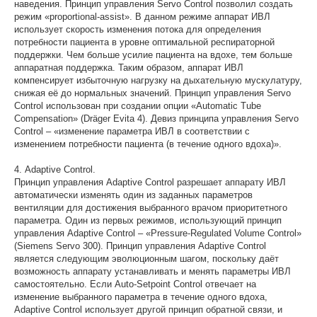
наведения. Принцип управления Servo Control позволил создать
режим «proportional-assist». В данном режиме аппарат ИВЛ
использует скорость изменения потока для определения
потребности пациента в уровне оптимальной респираторной
поддержки. Чем больше усилие пациента на вдохе, тем больше
аппаратная поддержка. Таким образом, аппарат ИВЛ
компенсирует избыточную нагрузку на дыхательную мускулатуру,
снижая её до нормальных значений. Принцип управления Servo
Control использован при создании опции «Automatic Tube
Compensation» (Dräger Evita 4). Девиз принципа управления Servo
Control – «изменение параметра ИВЛ в соответствии с
изменением потребности пациента (в течение одного вдоха)».
4. Adaptive Control.
Принцип управления Adaptive Control разрешает аппарату ИВЛ
автоматически изменять один из заданных параметров
вентиляции для достижения выбранного врачом приоритетного
параметра. Один из первых режимов, использующий принцип
управления Adaptive Control – «Pressure-Regulated Volume Control»
(Siemens Servo 300). Принцип управления Adaptive Control
является следующим эволюционным шагом, поскольку даёт
возможность аппарату устанавливать и менять параметры ИВЛ
самостоятельно. Если Auto-Setpoint Control отвечает на
изменение выбранного параметра в течение одного вдоха,
Adaptive Control использует другой принцип обратной связи, и