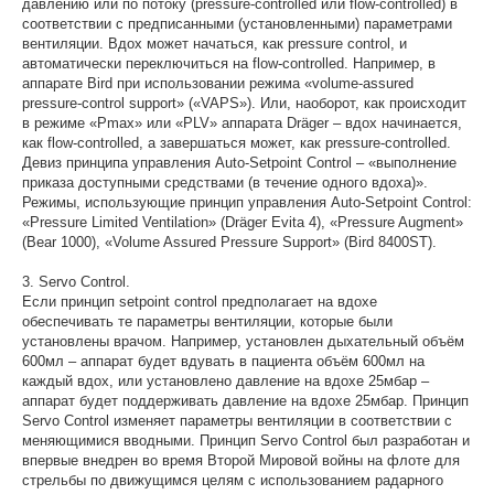
давлению или по потоку (pressure-controlled или flow-controlled) в
соответствии с предписанными (установленными) параметрами
вентиляции. Вдох может начаться, как pressure control, и
автоматически переключиться на flow-controlled. Например, в
аппарате Bird при использовании режима «volume-assured
pressure-control support» («VAPS»). Или, наоборот, как происходит
в режиме «Pmax» или «PLV» аппарата Dräger – вдох начинается,
как flow-controlled, а завершаться может, как pressure-controlled.
Девиз принципа управления Auto-Setpoint Control – «выполнение
приказа доступными средствами (в течение одного вдоха)».
Режимы, использующие принцип управления Auto-Setpoint Control:
«Pressure Limited Ventilation» (Dräger Evita 4), «Pressure Augment»
(Bear 1000), «Volume Assured Pressure Support» (Bird 8400ST).
3. Servo Control.
Если принцип setpoint control предполагает на вдохе
обеспечивать те параметры вентиляции, которые были
установлены врачом. Например, установлен дыхательный объём
600мл – аппарат будет вдувать в пациента объём 600мл на
каждый вдох, или установлено давление на вдохе 25мбар –
аппарат будет поддерживать давление на вдохе 25мбар. Принцип
Servo Control изменяет параметры вентиляции в соответствии с
меняющимися вводными. Принцип Servo Control был разработан и
впервые внедрен во время Второй Мировой войны на флоте для
стрельбы по движущимся целям с использованием радарного