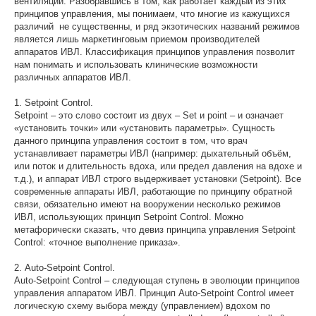
вентиляции. Разобравшись в том, как работает каждый из этих
принципов управления, мы понимаем, что многие из кажущихся
различий не существенны, и ряд экзотических названий режимов
является лишь маркетинговым приемом производителей
аппаратов ИВЛ. Классификация принципов управления позволит
нам понимать и использовать клинические возможности
различных аппаратов ИВЛ.
1. Setpoint Control.
Setpoint – это слово состоит из двух – Set и point – и означает
«установить точки» или «установить параметры». Сущность
данного принципа управления состоит в том, что врач
устанавливает параметры ИВЛ (например: дыхательный объём,
или поток и длительность вдоха, или предел давления на вдохе и
т.д.), и аппарат ИВЛ строго выдерживает установки (Setpoint). Все
современные аппараты ИВЛ, работающие по принципу обратной
связи, обязательно имеют на вооружении несколько режимов
ИВЛ, использующих принцип Setpoint Control. Можно
метафорически сказать, что девиз принципа управления Setpoint
Control: «точное выполнение приказа».
2. Auto-Setpoint Control.
Auto-Setpoint Control – следующая ступень в эволюции принципов
управления аппаратом ИВЛ. Принцип Auto-Setpoint Control имеет
логическую схему выбора между (управлением) вдохом по