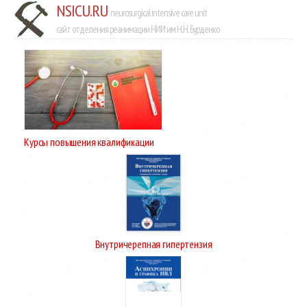
NSICU.RU
neurosurgical intensive care unit
сайт отделения реанимации НИИ им Н.Н. Бурденко
Курсы повышения квалификации
Внутричерепная гипертензия