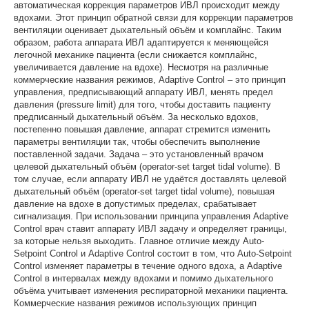
автоматическая коррекция параметров ИВЛ происходит между
вдохами. Этот принцип обратной связи для коррекции параметров
вентиляции оценивает дыхательный объём и комплайнс. Таким
образом, работа аппарата ИВЛ адаптируется к меняющейся
легочной механике пациента (если снижается комплайнс,
увеличивается давление на вдохе). Несмотря на различные
коммерческие названия режимов, Adaptive Control – это принцип
управления, предписывающий аппарату ИВЛ, менять предел
давления (pressure limit) для того, чтобы доставить пациенту
предписанный дыхательный объём. За несколько вдохов,
постепенно повышая давление, аппарат стремится изменить
параметры вентиляции так, чтобы обеспечить выполнение
поставленной задачи. Задача – это установленный врачом
целевой дыхательный объём (operator-set target tidal volume). В
том случае, если аппарату ИВЛ не удаётся доставлять целевой
дыхательный объём (operator-set target tidal volume), повышая
давление на вдохе в допустимых пределах, срабатывает
сигнализация. При использовании принципа управления Adaptive
Control врач ставит аппарату ИВЛ задачу и определяет границы,
за которые нельзя выходить. Главное отличие между Auto-
Setpoint Control и Adaptive Control состоит в том, что Auto-Setpoint
Control изменяет параметры в течение одного вдоха, а Adaptive
Control в интервалах между вдохами и помимо дыхательного
объёма учитывает изменения респираторной механики пациента.
Коммерческие названия режимов использующих принцип