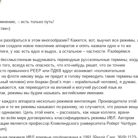
е
омнению, – есть только путь!
тве»)
 разобраться в этом многообразии? Кажется, вот, выучил все режимы, 
м создали новое поколение аппаратов и опять назвали одно и то же
еги, у нас есть вдох и выдох, а остальное – частности. Разберёмся.
ся бессмысленным выдумывать переводные русскоязычные термины, когд
 того, всегда есть опасность, что кто-нибудь решит, что он точнее
есто привычного РЕЕР или ПДКВ вдруг возникает «положительное
 на флоте никому ведь не придет в голову переводить такие термины ка
ный человек) или боцман (boat’s man – корабельный человек), я думаю,
ваются, как переводится на великий и могучий русский язык их
Итак, режимы мы будем называть английскими именами.
у каждого аппарата несколько режимов вентиляции. Производители этой
ни и те же режимы называют по-разному, но случается, что разные вещ
и одинаково.
Цель этой книги, – рассказать, как наши коллеги, врачи-
, во всём мире договорились классифицировать режимы ИВЛ. Автором
ации является профессор Кливлендского университета Роберт Чатбурн
urn).
ция режимов ИВЛ впервые опубликована в 1991 [Respir Care; 36(9):1123-