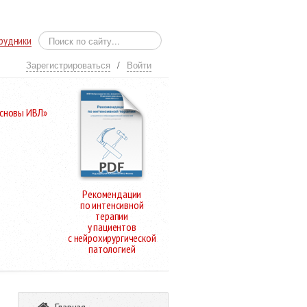
рудники
Зарегистрироваться
/
Войти
Основы ИВЛ»
Рекомендации
по интенсивной
терапии
у пациентов
с нейрохирургической
патологией