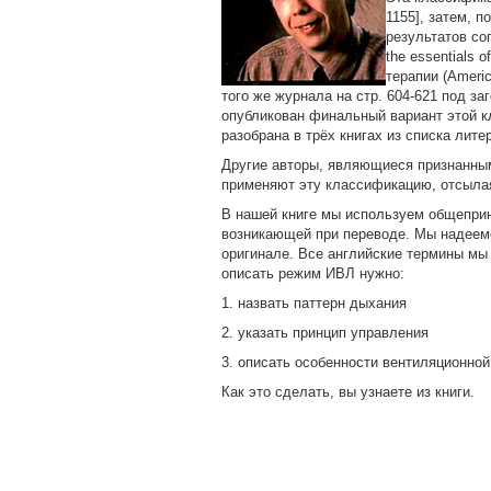
1155], затем, п
результатов со
the essentials 
терапии (Americ
того же журнала на стр. 604-621 под заг
опубликован финальный вариант этой 
разобрана в трёх книгах из списка литера
Другие авторы, являющиеся признанными
применяют эту классификацию, отсылая
В нашей книге мы используем общеприн
возникающей при переводе. Мы надеемс
оригинале. Все английские термины мы
описать режим ИВЛ нужно:
1. назвать паттерн дыхания
2. указать принцип управления
3. описать особенности вентиляционной
Как это сделать, вы узнаете из книги.