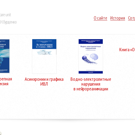
care unit
О сайте
История
Сот
Н. Бурденко
Книга «
репная
Асинхронии и графика
Водно-электролитные
ензия
ИВЛ
нарушения
в нейрореанимации