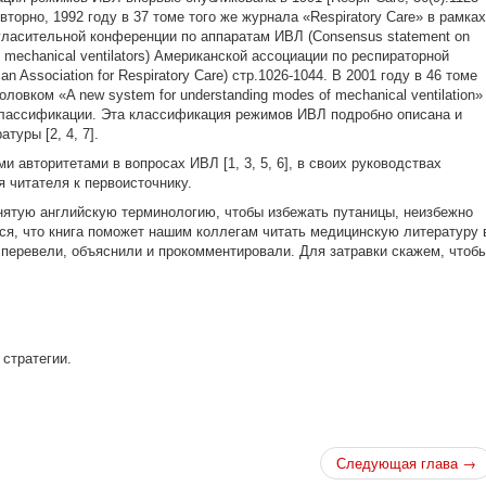
овторно, 1992 году в 37 томе того же журнала «Respiratory Care» в рамках
гласительной конференции по аппаратам ИВЛ (Consensus statement on
of mechanical ventilators) Американской ассоциации по респираторной
an Association for Respiratory Care) стр.1026-1044. В 2001 году в 46 томе
оловком «A new system for understanding modes of mechanical ventilation»
классификации. Эта классификация режимов ИВЛ подробно описана и
туры [2, 4, 7].
 авторитетами в вопросах ИВЛ [1, 3, 5, 6], в своих руководствах
 читателя к первоисточнику.
ятую английскую терминологию, чтобы избежать путаницы, неизбежно
я, что книга поможет нашим коллегам читать медицинскую литературу 
 перевели, объяснили и прокомментировали. Для затравки скажем, чтоб
 стратегии.
Следующая глава →