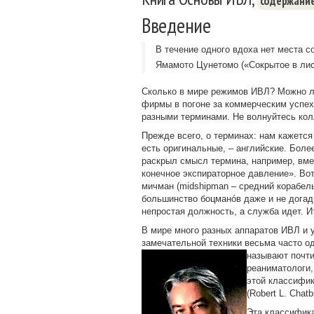
содержани
Введение
В течение одного вдоха нет места с
Ямамото Цунетомо («Сокрытое в лис
Сколько в мире режимов ИВЛ? Можно ли
фирмы в погоне за коммерческим успехо
разными терминами. Не волнуйтесь колл
Прежде всего, о терминах: нам кажет
есть оригинальные, – английские. Более
раскрыл смысл термина, например, вм
конечное экспираторное давление». Вот
мичман (midshipman – средний корабель
большинство боцманóв даже и не догады
непростая должность, а служба идет. 
В мире много разных аппаратов ИВЛ и 
замечательной техники весьма часто од
называют почт
реаниматологи
этой классифик
(Robert L. Chatb
Эта классифика