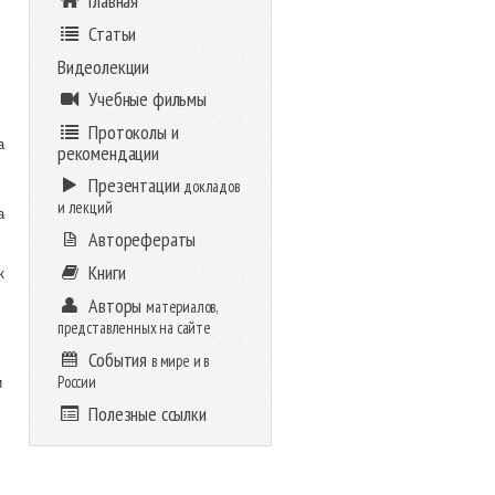
Главная
Статьи
Видеолекции
Учебные фильмы
Протоколы и
а
рекомендации
Презентации
докладов
и лекций
а
Авторефераты
Книги
к
Авторы
материалов,
представленных на сайте
События
в мире и в
России
и
Полезные ссылки