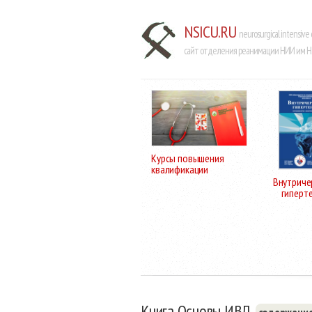
NSICU.RU
neurosurgical intensive 
сайт отделения реанимации НИИ им Н.
Курсы повышения
квалификации
Внутриче
гиперт
Книга Основы ИВЛ,